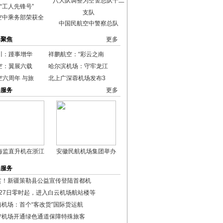
空中乘务部荣获全
中国民航空中警察总队
港聚焦
更多
川：踵事增华
祥鹏航空：“彩云之南
空：翼展六载
哈尔滨机场：守牢龙江
空六周年 与旅
北上广深蓉机场发布3
港服务
更多
海监直升机在浙江
安徽民航机场集团举办
港服务
贫！新疆策勒县公益宣传登陆首都机
月27日零时起，进入白云机场航站楼等
南机场：首个“客改货”国际货运航
宁机场开通绿色通道保障特殊旅客