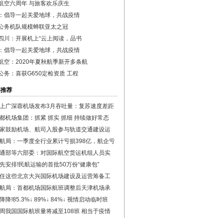
航空六周年 与旅客欢乐庆生
：倡导一起关爱地球，共战疫情
公务机队规模蝉联亚太之冠
四川：开展机上“云上阅读，品书
：倡导一起关爱地球，共战疫情
航空：2020年夏秋航季新开多条航
公务：喜获G650定检资质 工程
彩推荐
上广深蓉机场发布3月吞吐量：复苏速度差距
都机场集团：抓紧 抓实 抓细 持续做好常态
家鼓励机场、航司入股参与轨道交通建设运
航局：一季度全行业累计亏损398亿，航企亏
通部等六部委：对国际航空货运机组人员实
先安排!民航运输的首批50万份“健康包”
住这些北京大兴国际机场建设及运营筹备工
航局：首都机场国际航班调整后天津机场承
降降!85.3%↓ 89%↓ 84%↓ 视情启动临时班
周我国国际航班量将减至108班 相当于疫情