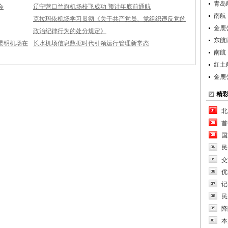
青岛
会
辽宁营口兰旗机场校飞成功 预计年底前通航
南航
克拉玛依机场学习贯彻《关于共产党员、党组织违反党的
金鹿
政治纪律行为的处分规定》
东航
昆明机场在
长水机场信息数据时代引领运行管理新常态
南航
红土
金鹿
精
北
首
国
民
交
优
记
民
降
本