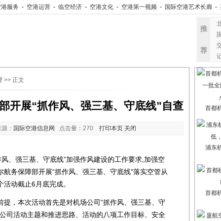
空港服务
-
空港运营
-
临空经济
-
空港文化
-
空港第一视频
-
国际空港艺术长廊
-
推
荐
理
>> 正文
部开展“抓作风、强三基、守底线”自查
首都
来源：
国际空港信息网
点击量：
270
打印本页
关闭
浦东
、强三基、守底线”加强作风建设的工作要求,加强空
尔航务保障部开展“抓作风、强三基、守底线”落实空管从
个活动截止6月底完成。
首都
提，本次活动首先是对机场公司“抓作风、强三基、守
场公司活动主题和推进思路、活动的八项工作目标、安全