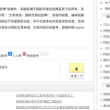
女
南
网”的稿件，其版权属于国际空港信息网及其子站所有。其
明：“文章来源：国际空港信息网”。其他均转载、编译或摘
政
目的在于传递更多信息，并不代表本站对其真实性负责。其他
7月
站注明的文章来源。文章内容仅供参考，新闻纠错 airport
伊朗
空港
民航
《关
民航
讯微博
人人网
网易微博
廊坊
《民
要领导
6
民航
来顶一下
空港
航
东航
深圳机场两名员工获评深圳市“十佳最美员工”
祥鹏
深圳机场区域水环境“颜值”大幅提升
青岛
春秋航空等6家航空公司3月1日起搬至咸阳机场T3航站楼