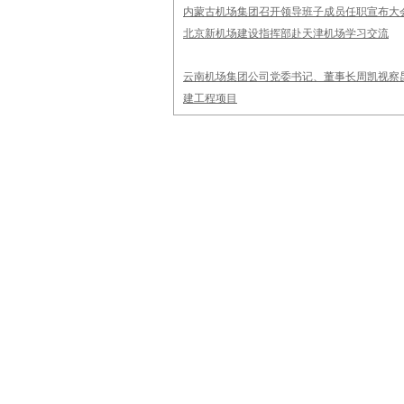
内蒙古机场集团召开领导班子成员任职宣布大
北京新机场建设指挥部赴天津机场学习交流
云南机场集团公司党委书记、董事长周凯视察
建工程项目