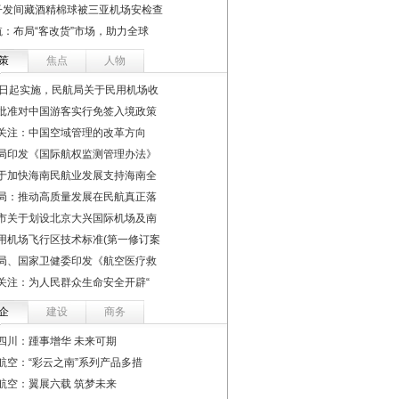
子发间藏酒精棉球被三亚机场安检查
航：布局“客改货”市场，助力全球
策
焦点
人物
1日起实施，民航局关于民用机场收
批准对中国游客实行免签入境政策
关注：中国空域管理的改革方向
局印发《国际航权监测管理办法》
于加快海南民航业发展支持海南全
局：推动高质量发展在民航真正落
市关于划设北京大兴国际机场及南
用机场飞行区技术标准(第一修订案
局、国家卫健委印发《航空医疗救
关注：为人民群众生命安全开辟“
企
建设
商务
四川：踵事增华 未来可期
航空：“彩云之南”系列产品多措
航空：翼展六载 筑梦未来