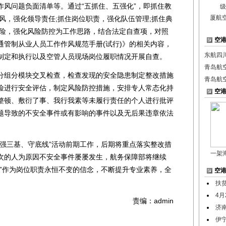
作风问题负面清单等。通过“五抓住、五强化”，即抓住教
厦航
风，强化领导责任;抓住岗位职责，强化队伍管理;抓住典
风险，强化风险防控为工作思路，结合法定自查项，对照
空
通管制从业人员工作作风规范手册(试行)》的相关内容，
东航四
制定和执行以及空管人员现场岗位履职情况开展自查。
青岛航
组分模块交叉检查，检查发现的安全隐患制定整改措施
青岛航
险进行安全评估，制定风险防控措施，安排专人常态化持
空
整顿、敷衍了事、我行我素等未履行责任的个人进行批评
题导致的不安全事件或有影响的事件以及无后果违章依法
三基、守底线”活动前期工作，后期将重点落实整改措
一架
次的人为原因不安全事件屡屡发生，航务保障部将继续
责”作为岗位职责永恒不变的信念，不断提升专业素养，全
空
扶
4
责编：admin
济
伊