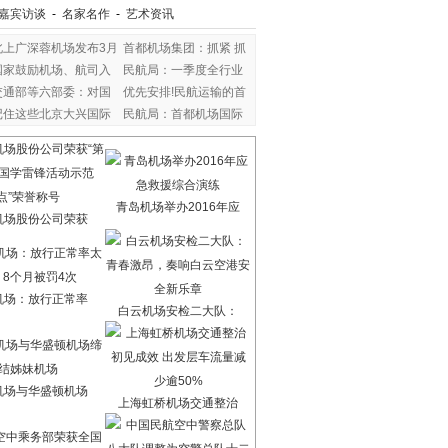
嘉宾访谈
-
名家名作
-
艺术资讯
北上广深蓉机场发布3月
首都机场集团：抓紧 抓
国家鼓励机场、航司入
民航局：一季度全行业
交通部等六部委：对国
优先安排!民航运输的首
记住这些北京大兴国际
民航局：首都机场国际
青岛机场举办2016年应
机场股份公司荣获
机场：放行正常率
白云机场安检二大队：
机场与华盛顿机场
上海虹桥机场交通整治