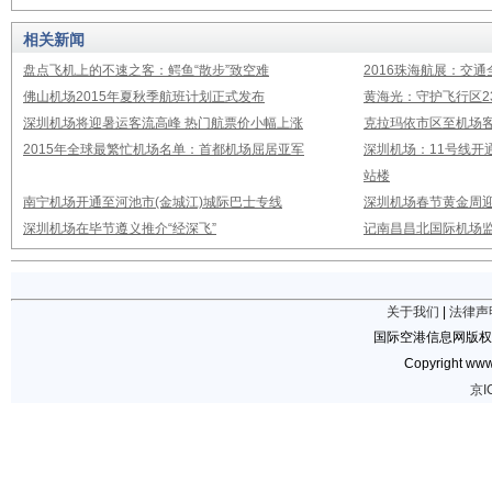
相关新闻
盘点飞机上的不速之客：鳄鱼“散步”致空难
2016珠海航展：交通
佛山机场2015年夏秋季航班计划正式发布
黄海光：守护飞行区23
深圳机场将迎暑运客流高峰 热门航票价小幅上涨
克拉玛依市区至机场
2015年全球最繁忙机场名单：首都机场屈居亚军
深圳机场：11号线开
站楼
南宁机场开通至河池市(金城江)城际巴士专线
深圳机场春节黄金周迎
深圳机场在毕节遵义推介“经深飞”
记南昌昌北国际机场
关于我们
|
法律声
国际空港信息网版权
Copyright www.
京I