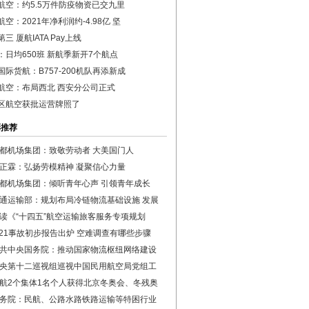
航空：约5.5万件防疫物资已交九里
空：2021年净利润约-4.98亿 坚
三 厦航IATA Pay上线
：日均650班 新航季新开7个航点
国际货航：B757-200机队再添新成
航空：布局西北 西安分公司正式
区航空获批运营牌照了
彩推荐
都机场集团：致敬劳动者 大美国门人
正霖：弘扬劳模精神 凝聚信心力量
都机场集团：倾听青年心声 引领青年成长
通运输部：规划布局冷链物流基础设施 发展
读《“十四五”航空运输旅客服务专项规划
·21事故初步报告出炉 空难调查有哪些步骤
共中央国务院：推动国家物流枢纽网络建设
央第十二巡视组巡视中国民用航空局党组工
航2个集体1名个人获得北京冬奥会、冬残奥
务院：民航、公路水路铁路运输等特困行业