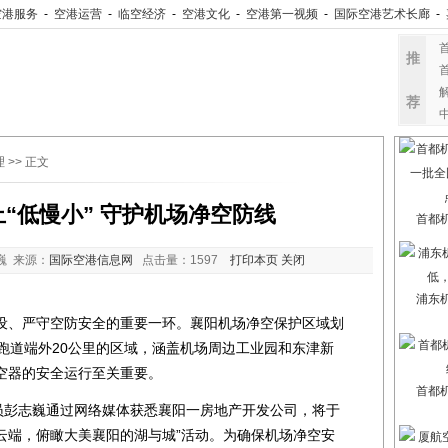
空港服务
-
空港运营
-
临空经济
-
空港文化
-
空港第一视频
-
国际空港艺术长廊
-
推
荐
理
>> 正文
“低慢小” 守护机场净空防线
首都
巍 来源：
国际空港信息网
点击量：
1597
打印本页
关闭
浦东
、严守空防安全的重要一环。襄阳机场净空保护区域划
跑道端外20公里的区域，涵盖机场周边工业园和东津新
空器的安全运行至关重要。
首都
彭志巍通过网络媒体获悉襄阳一房地产开发公司，将于
“入云端，俯瞰大美襄阳的湖与城”活动。为确保机场净空安