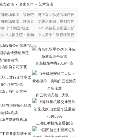
嘉宾访谈
-
名家名作
-
艺术资讯
首都机场集团：致敬劳
冯正霖：弘扬劳模精神
首都机场集团：倾听青
交通运输部：规划布局
解读《“十四五”航空
3·21事故初步报告出炉
中共中央国务院：推动
中央第十二巡视组巡视
青岛机场举办2016年应
机场股份公司荣获
机场：放行正常率
白云机场安检二大队：
机场与华盛顿机场
上海虹桥机场交通整治