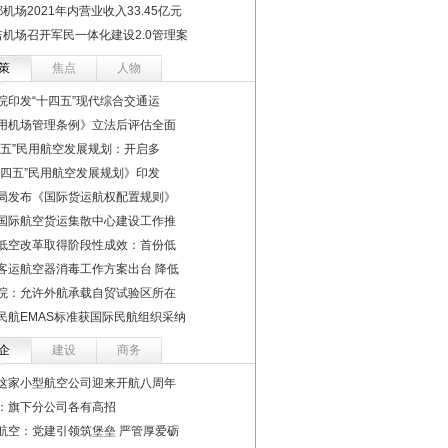
机场2021年内营业收入33.45亿元
吉机场召开军民一体化建设2.0管理案
策
焦点
人物
院印发“十四五”现代综合交通运
用机场管理条例》立法后评估全面
四五”民用航空发展规划：开启多
十四五”民用航空发展规划》印发
局发布《国际货运航权配置规则》
国际航空货运集散中心建设工作推
低空改革取得阶段性成效：首份低
客运航空器消毒工作方案出台 降低
院：允许外航承载自贸试验区所在
民航EMAS标准获国际民航组织采纳
企
建设
商务
这家小型航空公司迎来开航八周年
：旗下分公司各有高招
航空：党建引领筑堡垒 严管厚爱砺