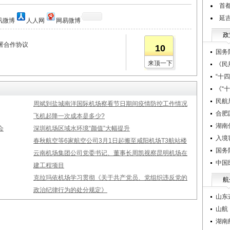
首都
延
讯微博
人人网
网易微博
政
署合作协议
10
国务
来顶一下
《民
“十
《“
民航
周斌到盐城南洋国际机场察看节日期间疫情防控工作情况
合肥
飞机起降一次成本是多少?
湖南
会
深圳机场区域水环境“颜值”大幅提升
入境
春秋航空等6家航空公司3月1日起搬至咸阳机场T3航站楼
国务
云南机场集团公司党委书记、董事长周凯视察昆明机场在
中国
建工程项目
克拉玛依机场学习贯彻《关于共产党员、党组织违反党的
航
政治纪律行为的处分规定》
山东
山航
湖南