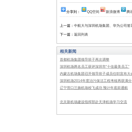
分享到：
QQ空间
新浪微博
腾
上一篇：
中航大与深圳机场集团、华为公司签
下一篇：
返回列表
相关新闻
首都机场集团领导班子再次调整
深圳机场两名员工获评深圳市“十佳最美员工”
内蒙古机场集团召开领导班子成员任职宣布大
深圳机场2014年度治污保洁工程考核再获满分
辽宁营口兰旗机场校飞成功 预计年底前通航
北京新机场建设指挥部赴天津机场学习交流