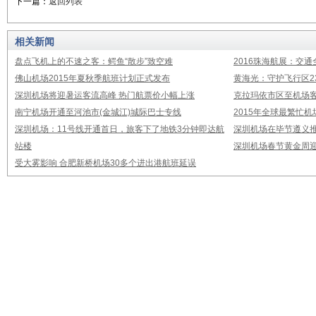
相关新闻
盘点飞机上的不速之客：鳄鱼“散步”致空难
2016珠海航展：交通
佛山机场2015年夏秋季航班计划正式发布
黄海光：守护飞行区23
深圳机场将迎暑运客流高峰 热门航票价小幅上涨
克拉玛依市区至机场
南宁机场开通至河池市(金城江)城际巴士专线
2015年全球最繁忙
深圳机场：11号线开通首日，旅客下了地铁3分钟即达航
深圳机场在毕节遵义推
站楼
深圳机场春节黄金周迎
受大雾影响 合肥新桥机场30多个进出港航班延误