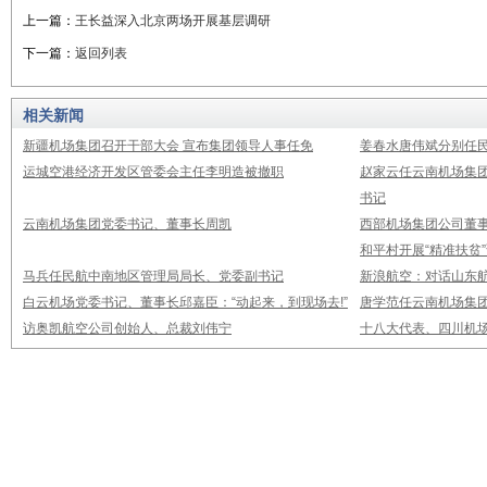
上一篇：
王长益深入北京两场开展基层调研
下一篇：
返回列表
相关新闻
新疆机场集团召开干部大会 宣布集团领导人事任免
姜春水唐伟斌分别任
运城空港经济开发区管委会主任李明造被撤职
赵家云任云南机场集
书记
云南机场集团党委书记、董事长周凯
西部机场集团公司董
和平村开展“精准扶贫
马兵任民航中南地区管理局局长、党委副书记
新浪航空：对话山东
白云机场党委书记、董事长邱嘉臣：“动起来，到现场去!”
唐学范任云南机场集
访奥凯航空公司创始人、总裁刘伟宁
十八大代表、四川机