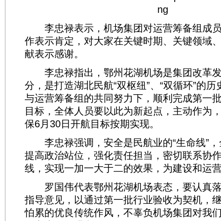
李忠禄表示，机场集团对运营筹备组成员近
作表示肯定，对大家在关键时期、关键领域
献表示感谢。
李忠禄指出，鄂州花湖机场是集团改革发
分，是打造湖北民航“双枢纽”、“双循环”的
与运营筹备组的共同努力下，顺利完成第一
目标，全体人员要以此为新起点，主动作为
保6月30日开航目标按期实现。
李忠禄强调，安全是民航业的“生命线”，
提高政治站位，强化责任担当，密切联系协
线，实现一加一大于二的效果，为建设和运
罗国伟代表鄂州花湖机场表态，要认真落
指导意见，以通过第一批行业验收为契机，
怕累的优良传统作风，不辜负机场集团对我