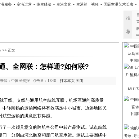
空港服务
-
空港运营
-
临空经济
-
空港文化
-
空港第一视频
-
国际空港艺术长廊
-
推
荐
点
>> 正文
中国
通、全网联：怎样通?如何联?
来源：中国民航报 点击量：
1340
打印本页
关闭
MH1
干线、支线与通用航空航线互联，机场互通的高质量
、中转顺畅的运输网络将有效满足中小城市、边远地区民
中国
对航空运输的满意度获得感。
了一次颇具意义的跨航空公司中转产品测试。试点航线
厦门，分别由河北航空和厦门航空承运。测试主要围绕中