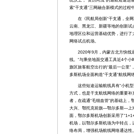
统沃土，“资历尚浅”的通航短途运
索“干支通”三网融合新模式的过程
在《民航局创新“干支通，全网联
云南、黑龙江、新疆等地的创新试
地理区位和运营基础优势，进行了
网络试点机场。
2020年9月，内蒙古北方快线
线。“与乘坐地面交通工具近4个小
旗区旅客航空出行的“最后一公里
多斯机场全面构造“干支通”航线网
这些短途运输航线具有“小机型、
方式，也是干支航线网络的重要补
者，在疏通“毛细血管”的基础上
大兴、鄂托克前旗—鄂尔多斯—上海
面，鄂尔多斯机场创新采用了“1+
机场，以鄂尔多斯机场为中转点，
络布局，增强机场航线网络通达性