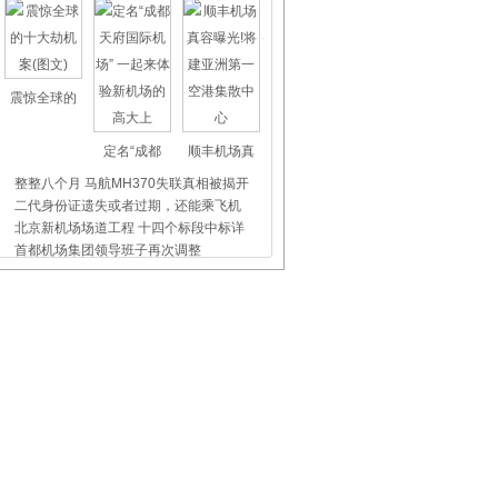
震惊全球的
定名“成都
顺丰机场真
整整八个月 马航MH370失联真相被揭开
二代身份证遗失或者过期，还能乘飞机
北京新机场场道工程 十四个标段中标详
首都机场集团领导班子再次调整
杭州未来科技城开通机场巴士
上海虹桥、浦东机场外币兑换点位置介
飞机晚点舞
国际儿童节
首都机场爱
石家庄机场旅客意见箱“上线”
鄂托克前旗通航执飞率、准点率5月份开