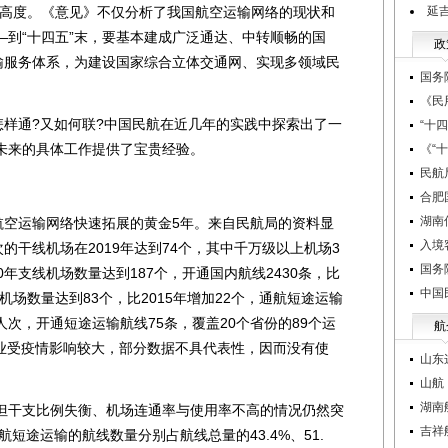
的高度。《意见》不仅分析了我国航空运输网络的现状和
延
—到“十四五”末，要基本建成广泛通达、中转顺畅的国
政
运输服务体系，为建设国家综合立体交通网、实现多领域民
国务
《民
样通?又如何联?中国民航在近几年的实践中探索出了一
“十
未来的具体工作提供了宝贵经验。
《“
民航
合肥
湖南
空运输网络快速拓展的黄金5年。来自民航局的资料显
入境
的干线机场在2019年达到74个，其中千万级以上机场3
国务
020年支线机场数量达到187个，开通国内航线2430条，比
中国
类通用机场数量达到83个，比2015年增加22个，通航短途运输
万人次，开通短途运输航线75条，覆盖20个省份的89个运
航
年行业受疫情影响较大，部分数据不具代表性，因而没有使
山东
山航
湖南
干支比例失衡、机场连通率与使用率不高的情况仍然突
吉祥
航短途运输的航线数量分别占航线总量的43.4%、51.