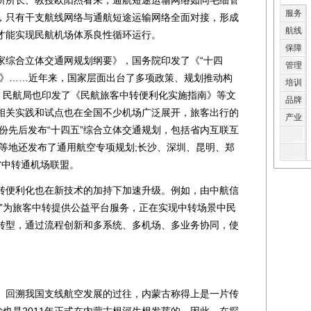
所长、教授欧阳杰看来，通航短途运输网络如同毛细管
服务
，只有干支航线网络与通航短途运输网络全面对接，形成
航线
才能实现民航机场体系良性循环运行。
保障
综合立体交通网规划纲要》，国务院印发了《“十四
管理
划》……近年来，国家层面出台了多项政策、规划推动构
培训
络，民航局也印发了《民航旅客中转便利化实施指南》等文
品牌
相关实践和试点也在全国不少机场广泛展开，旅客出行的
产业
省份先后发布“十四五”综合立体交通规划，包括省内互联互
古等地还发布了通用航空专项规划;长沙、深圳、昆明、郑
省中转通机场联盟。
便利化也在新技术的加持下加速升级。例如，由中航信
台”为旅客中转提供公益平台服务，正在实现中转场景中民
转型，通过流程创新和多系统、多机场、多业务协同，使
回溯我国支线航空发展的过往，内蒙古称得上是一片传