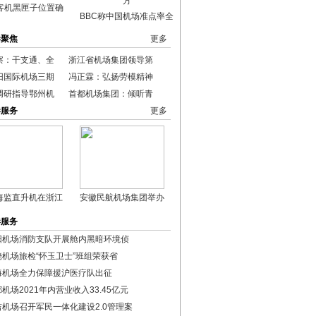
客机黑匣子位置确
BBC称中国机场准点率全
港聚焦
更多
察：干支通、全
浙江省机场集团领导第
阳国际机场三期
冯正霖：弘扬劳模精神
调研指导鄂州机
首都机场集团：倾听青
港服务
更多
海监直升机在浙江
安徽民航机场集团举办
港服务
阳机场消防支队开展舱内黑暗环境侦
饶机场旅检“怀玉卫士”班组荣获省
海机场全力保障援沪医疗队出征
机场2021年内营业收入33.45亿元
吉机场召开军民一体化建设2.0管理案