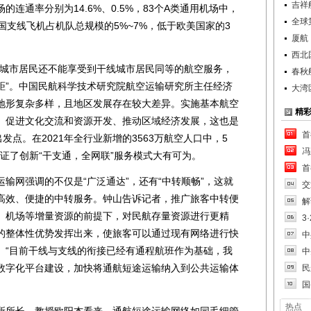
吉祥航
机场的连通率分别为14.6%、0.5%，83个A类通用机场中，
全球第
国支线飞机占机队总规模的5%~7%，低于欧美国家的3
厦航
西北
城市居民还不能享受到干线城市居民同等的航空服务，
春秋
距”。中国民航科学技术研究院航空运输研究所主任经济
大湾
地形复杂多样，且地区发展存在较大差异。实施基本航空
精
、促进文化交流和资源开发、推动区域经济发展，这也是
首
发点。在2021年全行业新增的3563万航空人口中，5
冯
证了创新“干支通，全网联”服务模式大有可为。
首
网强调的不仅是“广泛通达”，还有“中转顺畅”，这就
交
高效、便捷的中转服务。钟山告诉记者，推广旅客中转便
解
、机场等增量资源的前提下，对民航存量资源进行更精
3
的整体性优势发挥出来，使旅客可以通过现有网络进行快
中
。“目前干线与支线的衔接已经有通程航班作为基础，我
中
数字化平台建设，加快将通航短途运输纳入到公共运输体
民
国
热点