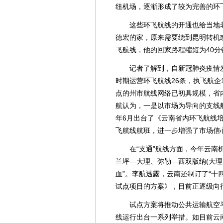
纽机场，逐渐形成了较为完善的环
这些环飞航线的开通也给当地老
德宏的家，原来需要绕到昆明转机或
飞航线，他的回家路程缩短为40分
记者了解到，自新冠肺炎疫情发
时期运营环飞航线26条，执飞航企
点的州市航线网络已初具规模，省
航认为，一是以市场为导向的支线航
年6月出台了《云南省内环飞航线
飞航线航班，进一步增强了市场信
在“支通”航线方面，今年云南机
兰坪—大理、弥勒—西双版纳(大理、
血”。李航透露，云南还制订了“十
试点项目的方案》，目前正逐级向
试点方案将推动公共运输航空与通
线运行出台一系列举措。如目前云