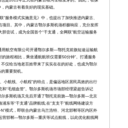
输也是2011年正式在内蒙古根河生根发芽的。因此，在探
中，内蒙古有着良好的现实基础。
”服务模式实施意见》中，也提出了加快推进内蒙古、
点项目。其中，内蒙古鄂尔多斯机场积极响应，充分发挥
大胆尝试，成为全国首个“干支通，全网联”航空运输服务
通用航空有限公司开通鄂尔多斯—鄂托克前旗短途运输航
时的旅程相比，乘坐通航航班仅需要50分钟”。打通服务
”，不仅给当地老百姓带来了实实在在的好处，也成为鄂尔
络的重要契机。
小航线、小航程”的特点，是偏远地区居民高效的出行
充和“毛细血管”。鄂尔多斯机场市场部经理梁超告诉记
，鄂尔多斯机场又先后开通了鄂托克前旗—鄂尔多斯—北京
浦东等“干支通”品牌航线;在“支支干”航线网络建设方
1+N”模式，即联合内蒙古乌兰浩特、河北邯郸等区内区外
运营邯郸—鄂尔多斯—重庆等试点航线，以此优化航线网
。