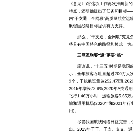
《意见》)将这项工作再次推向新
特点，还明确提出了任务和目标—
内“干支通，全网联”高质量航空
航强国战略目标提供有力支撑。
那么，“干支通，全网联”究竟怎
些具有中国特色的路径和模式，为
三网互联要“通”更要“畅”
应该说，“十三五”时期是我国航
示，全年旅客吞吐量超过200万人次
9个，干线航班量达252.4万班;2
2015年增长72.8%;2020年A
飞行1.46万小时，运输旅客5.65
输和通用机场(2020年和2021
用)。
尽管我国航线网络日益完善，但
出。2019年干干、干支、支支、通