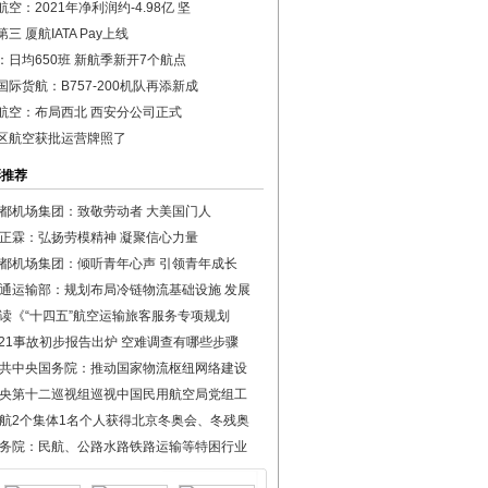
空：2021年净利润约-4.98亿 坚
三 厦航IATA Pay上线
：日均650班 新航季新开7个航点
国际货航：B757-200机队再添新成
航空：布局西北 西安分公司正式
区航空获批运营牌照了
彩推荐
都机场集团：致敬劳动者 大美国门人
正霖：弘扬劳模精神 凝聚信心力量
都机场集团：倾听青年心声 引领青年成长
通运输部：规划布局冷链物流基础设施 发展
读《“十四五”航空运输旅客服务专项规划
·21事故初步报告出炉 空难调查有哪些步骤
共中央国务院：推动国家物流枢纽网络建设
央第十二巡视组巡视中国民用航空局党组工
航2个集体1名个人获得北京冬奥会、冬残奥
务院：民航、公路水路铁路运输等特困行业