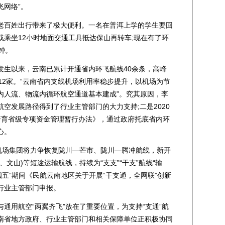
飞网络”。
百姓出行带来了极大便利。一名在普洱上学的学生要回
乘坐12小时地面交通工具抵达保山再转车;现在有了环
钟。
生以来，云南已累计开通省内环飞航线40余条，高峰
12家。“云南省内支线机场利用率稳步提升，以机场为节
内人流、物流内循环航空通道基本建成”。究其原因，李
空发展路径得到了行业主管部门的大力支持;二是2020
培育省级专项资金管理暂行办法》，通过政府托底省内环
心。
场集团将力争恢复陇川—芒市、陇川—腾冲航线，新开
文山)等短途运输航线，持续为“支支”“干支”航线“输
四五”期间《民航云南地区关于开展“干支通，全网联”创新
行业主管部门申报。
用航空“两翼齐飞”放在了重要位置，为支持“支通”航
南省地方政府、行业主管部门和相关保障单位正积极协同