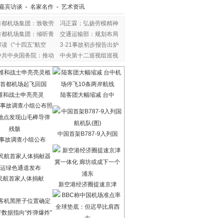
嘉宾访谈
-
名家名作
-
艺术资讯
首都机场集团：致敬劳
冯正霖：弘扬劳模精神
首都机场集团：倾听青
交通运输部：规划布局
解读《“十四五”航空
3·21事故初步报告出炉
中共中央国务院：推动
中央第十二巡视组巡视
维和战士申亮亮灵
陆客团大幅缩减 台中
中国首架B787-9入列国
7事故调查小组公布
民航首家人体捐献
新空港经济圈提速京津