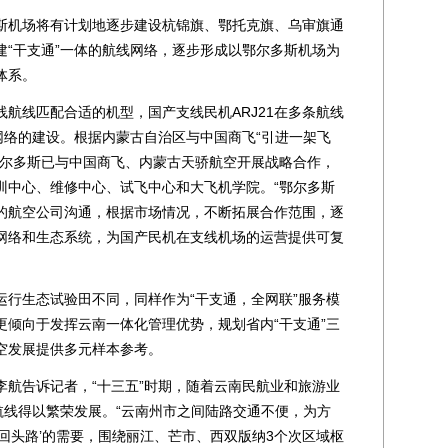
机场将有计划地逐步建设杭锦旗、鄂托克旗、乌审旗通
建“干支通”一体的航线网络，逐步形成以鄂尔多斯机场为
体系。
线匹配合适的机型，国产支线民机ARJ21在多条航线
网络的建设。根据内蒙古自治区与中国商飞“引进一架飞
鄂尔多斯已与中国商飞、内蒙古天骄航空开展战略合作，
训中心、维修中心、试飞中心和大飞机学院。“鄂尔多斯
机的航空公司沟通，根据市场情况，不断拓展合作范围，逐
输网络和生态系统，为国产民机在支线机场的运营提供可复
生态试验田不同，同样作为“干支通，全网联”服务模
更倾向于发挥云南一体化管理优势，规划省内“干支通”三
空发展提供多元样本参考。
告诉记者，“十三五”时期，随着云南民航业和旅游业
航线得以繁荣发展。“云南州市之间陆路交通不便，为方
回头路’的需要，围绕丽江、芒市、西双版纳3个次区域枢