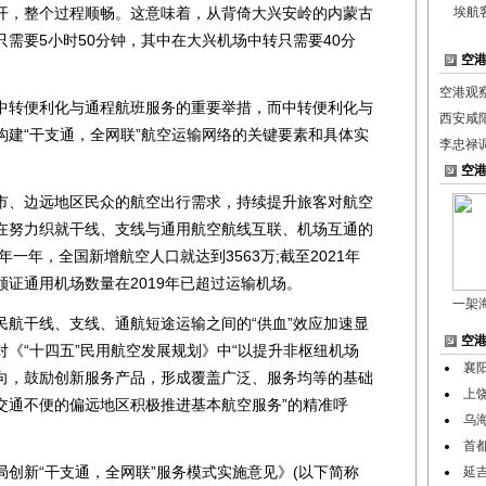
开，整个过程顺畅。这意味着，从背倚大兴安岭的内蒙古
埃航
需要5小时50分钟，其中在大兴机场中转只需要40分
空
空港观
转便利化与通程航班服务的重要举措，而中转便利化与
西安咸
构建“干支通，全网联”航空运输网络的关键要素和具体实
李忠禄
空
、边远地区民众的航空出行需求，持续提升旅客对航空
在努力织就干线、支线与通用航空航线互联、机场互通的
年一年，全国新增航空人口就达到3563万;截至2021年
颁证通用机场数量在2019年已超过运输机场。
一架
干线、支线、通航短途运输之间的“供血”效应加速显
空
《“十四五”民用航空发展规划》中“以提升非枢纽机场
襄
向，鼓励创新服务产品，形成覆盖广泛、服务均等的基础
上
交通不便的偏远地区积极推进基本航空服务”的精准呼
乌
首都
新“干支通，全网联”服务模式实施意见》(以下简称
延