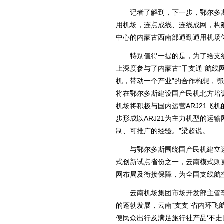
记者了解到，下一步，鄂尔多斯
用机场，连点成线、连线成网，构
中心的内蒙古西南部通勤通用机场
特别值得一提的是，为了给支线航
上深度参与了内蒙古“干支通”航线
机，带动一个产业”的合作构想，
将在鄂尔多斯建设国产民机北方培
机场将积极与国内运营ARJ21飞
步形成以ARJ21为主力机型的运
制、可推广的经验。”梁超说。
与鄂尔多斯围绕国产民机建立运行
式创新试点省份之一，云南模式则
网布局及衔接保障，为全国支线航
云南机场集团市场开发部主管李航
的蓬勃发展，云南“支支”省内环飞
便民众出行及满足旅行社产品‘不走