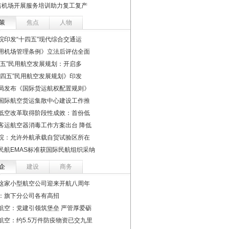
吉机场开展服务培训助力复工复产
策
焦点
人物
院印发“十四五”现代综合交通运
用机场管理条例》立法后评估全面
四五”民用航空发展规划：开启多
十四五”民用航空发展规划》印发
局发布《国际货运航权配置规则》
国际航空货运集散中心建设工作推
低空改革取得阶段性成效：首份低
客运航空器消毒工作方案出台 降低
院：允许外航承载自贸试验区所在
民航EMAS标准获国际民航组织采纳
企
建设
商务
这家小型航空公司迎来开航八周年
：旗下分公司各有高招
航空：党建引领筑堡垒 严管厚爱砺
航空：约5.5万件防疫物资已交九里