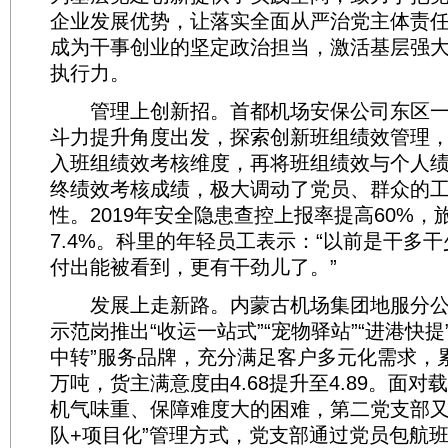
企业发展优势，让落实全面从严治党主体责
成为干事创业的坚定政治担当，激活基层强
执行力。
管理上创新招。首都机场安保公司东区一
斗力提升角度出发，探索创新班组绩效管理
入班组绩效考核维度，再将班组绩效与个人
终绩效考核成绩，极大调动了党员、群众的
性。2019年安全隐患查控上报率提高60%
7.4%。科里的年轻员工表示：“以前是干多
付出能被看到，更有干劲儿了。”
发展上走新路。内蒙古机场集团地服分公
示范岗推出“收运一站式”“宠物驿站”“进港快提
中转”服务品牌，充分满足客户多元化需求，
万吨，货主满意度由4.68提升至4.89。面
机气味重、保障难度大的困难，第二党支部又
队+项目化”管理方式，党支部通过党员包航