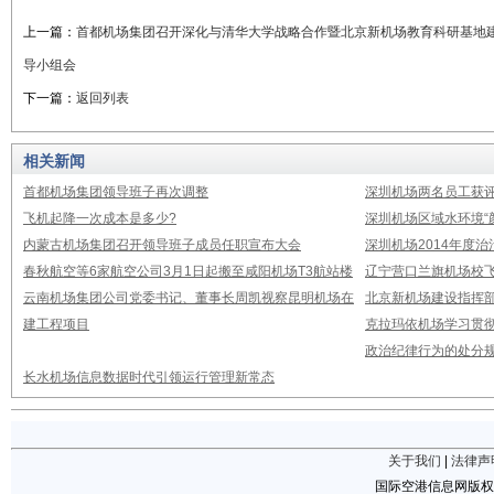
上一篇：
首都机场集团召开深化与清华大学战略合作暨北京新机场教育科研基地
导小组会
下一篇：
返回列表
相关新闻
首都机场集团领导班子再次调整
深圳机场两名员工获评
飞机起降一次成本是多少?
深圳机场区域水环境“
内蒙古机场集团召开领导班子成员任职宣布大会
深圳机场2014年度
春秋航空等6家航空公司3月1日起搬至咸阳机场T3航站楼
辽宁营口兰旗机场校飞
云南机场集团公司党委书记、董事长周凯视察昆明机场在
北京新机场建设指挥
建工程项目
克拉玛依机场学习贯
政治纪律行为的处分
长水机场信息数据时代引领运行管理新常态
关于我们
|
法律声
国际空港信息网版权