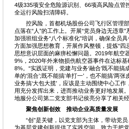
4级335项安全危险源识别、66项高风险点
全运行风险扫清障碍。
控风险，首都机场股份公司飞行区管理部
点落在“人”的工作上。开展“党员身边无违章
加强班组业务“八个标准化”培训，确保全员具
方面加强思想教育，开展作风整顿，提炼“四
思想意识层面的麻痹松懈问题。2019年航空器
9%，2020年外来物损伤航空器事件在达标基
8%。“实践证明，党建与业务‘融合’既不能搞成
单的‘混合’;既不能搞‘单打一’，也不能搞‘两
业务搞‘大包大揽’，应该是主动围绕中心工作
用充分发挥出来，进而推动业务更好地发展。
地服分公司第二党支部书记侯亮分享了相关
聚焦创新创效 推动企业高质量发展
“创”是关键，以党支部为主体，带动党员
为基层党建创新提供了实践空间，致力于把