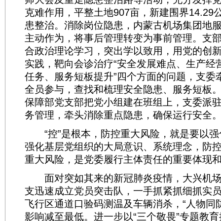
克难作用，平整土地907亩，新建围界14.2
患整治。消除岗位隐患，内蒙古机场集团地
主动作为，将事后管理转变为事前管理。支部
合政治理论学习，突出学以致用，用党的创
实践，靶向会诊治疗“安全发展难点、生产经
任务、服务短板提升”四个方面的问题，支委
全员参与，查找和梳理安全隐患、服务短板
保障部党支部把党小组建在班组上，支委派
务管理，牵头消除重点隐患，确保运行安全
“控”是根本，防控重大风险，就是要以强
强化基层党组织的大局意识、系统理念，防
重大风险，是党委履行主体责任的重要体现
面对突如其来的新冠肺炎疫情，大兴机场
支迅速成立党员突击队，一手抓紧抓细抓实
飞行区通道口验码测温及车辆消杀，“人物同
影响减至最低。进一步以“三个敬畏”专题教