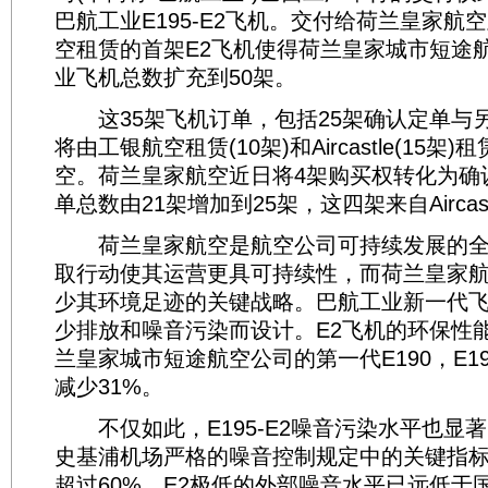
巴航工业E195-E2飞机。交付给荷兰皇家航
空租赁的首架E2飞机使得荷兰皇家城市短途
业飞机总数扩充到50架。
这35架飞机订单，包括25架确认定单与另
将由工银航空租赁(10架)和Aircastle(15架
空。荷兰皇家航空近日将4架购买权转化为确
单总数由21架增加到25架，这四架来自Aircas
荷兰皇家航空是航空公司可持续发展的全
取行动使其运营更具可持续性，而荷兰皇家
少其环境足迹的关键战略。巴航工业新一代飞机E
少排放和噪音污染而设计。E2飞机的环保性
兰皇家城市短途航空公司的第一代E190，E19
减少31%。
不仅如此，E195-E2噪音污染水平也显
史基浦机场严格的噪音控制规定中的关键指
超过60%。E2极低的外部噪音水平已远低于国