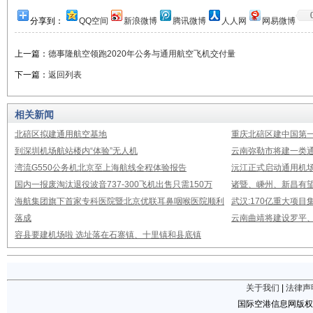
分享到：
QQ空间
新浪微博
腾讯微博
人人网
网易微博
上一篇：
德事隆航空领跑2020年公务与通用航空飞机交付量
下一篇：
返回列表
相关新闻
北碚区拟建通用航空基地
重庆北碚区建中国第
到深圳机场航站楼内“体验”无人机
云南弥勒市将建一类通
湾流G550公务机北京至上海航线全程体验报告
沅江正式启动通用机
国内一报废淘汰退役波音737-300飞机出售只需150万
诸暨、嵊州、新昌有
海航集团旗下首家专科医院暨北京优联耳鼻咽喉医院顺利
武汉:170亿重大项
落成
云南曲靖将建设罗平
容县要建机场啦 选址落在石寨镇、十里镇和县底镇
关于我们
|
法律声
国际空港信息网版权