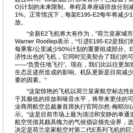
O)计划的未来限制。单程及单座碳排放分别减
1%。正常情况下，每架E195-E2每年将减少1
放。
“全新E2飞机将大有作为，”荷兰皇家城
Warner Rootliep表示，“引进E195-E2是
每乘客/公里减少50%计划的重要组成部分。E1
济性出色的飞机，它同时完美契合了我们的
——‘负责任地飞行’。现在，我们比以往更加
生态足迹所造成的影响。机队更新是目前减少
要的因素。”
“这架惊艳的飞机以荷兰皇家航空标志性
于其极低的排放和噪音水平，将带来更佳的可
业商用航空总裁兼首席执行官阿尔然·梅耶尔(Arjan
示。“这是目前市场上最为清洁和安静的单通
航空凭借其颇具魄力的气候倡议领先业界，选
决定是荷兰皇家航空对第二代E系列飞机的巨