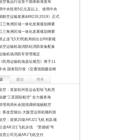
航空食品行业首个团体标准发布
用中央投资5亿元及以上、使用中央
国航空运输发展&#8226;2019》正式
江三角洲区域一体化发展规划纲要
江三角洲区域一体化发展规划纲要
禁止连飞5天!民航局拟出台R6新规
航空运输机场消防站消防装备配备
运输机场消防车管理规定
《民用运输机场选址规范》将于11
中央 国务院印发《交通强国建设纲
企
建设
商务
航空：首架杭州亚运会彩绘飞机亮
组建“三亚国际航空” 全力服务海
管理局局长余国强调研瑞丽航空
：客改货烟台-大阪货运班机顺利首
航空：迎第20架ARJ21飞机 机队规
引进ARJ21飞机步伐 “景德镇”号
租赁公司完成ARJ飞机交付