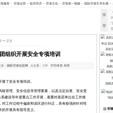
空港服务
-
空港运营
-
临空经济
-
空港文化
-
空港第一视频
-
国际空港艺术长廊
-
推
荐
训
>> 正文
高职
团组织开展安全专项培训
来源：
国际空港信息网
点击量：
139
打印本页
关闭
南航
开展了安全专项培训。
国航
险管理、安全信息等管理要素，以及法定自查、安全责
标体系建设等年度重点工作开展，着重对基层单位在工作推
“辣
，对工作过程中偏差和误区进行纠正，具有较强的针对性
空
作的开展具有指导意义。