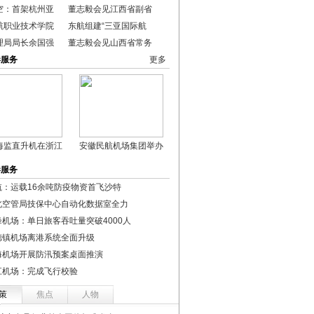
空：首架杭州亚
董志毅会见江西省副省
航职业技术学院
东航组建“三亚国际航
理局局长余国强
董志毅会见山西省常务
港服务
更多
海监直升机在浙江
安徽民航机场集团举办
港服务
航：运载16余吨防疫物资首飞沙特
北空管局技保中心自动化数据室全力
峰机场：单日旅客吞吐量突破4000人
德镇机场离港系统全面升级
海机场开展防汛预案桌面推演
江机场：完成飞行校验
策
焦点
人物