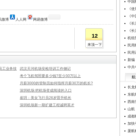
中国
《使
《中
讯微博
人人网
网易微博
《长
《长
12
机组
来顶一下
民用
民用
新编
中共
员工业务技
武汉天河机场安检培训工作侧记
考个飞机驾照要多少钱?至少30万以上
航
月薪3000的管制员如何指挥月薪30万的机长?
长龙
深圳机场:把机场变成阅读的入口
东航
崔玥：美女飞行员26岁晋升机长
西南
深圳机场新一期扩建工程诚聘英才
山航
成都
加快
厦航