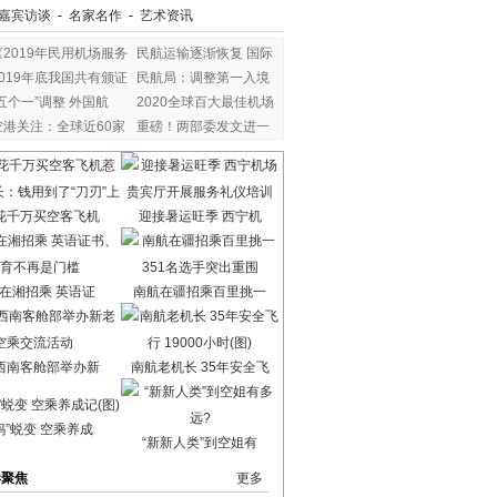
嘉宾访谈
-
名家名作
-
艺术资讯
《2019年民用机场服务
民航运输逐渐恢复 国际
2019年底我国共有颁证
民航局：调整第一入境
“五个一”调整 外国航
2020全球百大最佳机场
空港关注：全球近60家
重磅！两部委发文进一
花千万买空客飞机
迎接暑运旺季 西宁机
在湘招乘 英语证
南航在疆招乘百里挑一
西南客舱部举办新
南航老机长 35年安全飞
妈”蜕变 空乘养成
“新新人类”到空姐有
港聚焦
更多