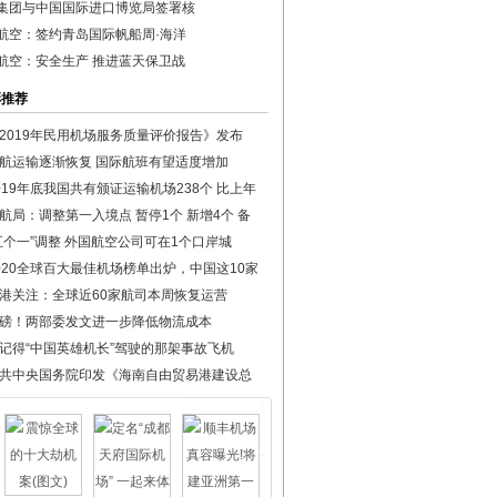
集团与中国国际进口博览局签署核
航空：签约青岛国际帆船周·海洋
航空：安全生产 推进蓝天保卫战
彩推荐
2019年民用机场服务质量评价报告》发布
航运输逐渐恢复 国际航班有望适度增加
019年底我国共有颁证运输机场238个 比上年
航局：调整第一入境点 暂停1个 新增4个 备
五个一”调整 外国航空公司可在1个口岸城
020全球百大最佳机场榜单出炉，中国这10家
港关注：全球近60家航司本周恢复运营
磅！两部委发文进一步降低物流成本
记得“中国英雄机长”驾驶的那架事故飞机
共中央国务院印发《海南自由贸易港建设总