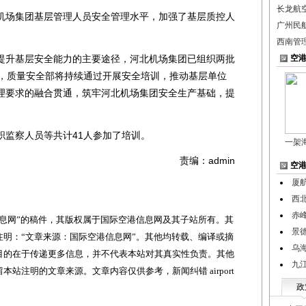
长龙航
场集团基层管理人员安全管理水平，加强了基层质控人
广州民
西南管
升基层安全能力的主要途径，河北机场集团已组织两批
空
步，质量安全部将持续通过开展安全培训，推动基层单位
理要求的融合贯通，筑牢河北机场集团安全生产基础，提
监察人员等共计41人参加了培训。
一架
责编：admin
空
厦
西
赤
网”的稿件，其版权属于国际空港信息网及其子站所有。其
景
明：“文章来源：国际空港信息网”。其他均转载、编译或摘
乌
目的在于传递更多信息，并不代表本站对其真实性负责。其他
九
站注明的文章来源。文章内容仅供参考，新闻纠错 airport
政