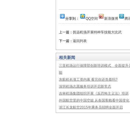
分享到：
QQ空间
新浪微博
腾
上一篇：
抚远机场开展特种车技能大比武
下一篇：
返回列表
相关新闻
三亚机场运行保障部创新培训模式 全面提升
能
东航机长涨工资内幕 看完你还羡慕吗?
深圳机场志愿服务培训开启新常态
吉林机场集团组织开展《反恐怖主义法》培训
外国航空里的中国空姐 从各国客舱看中国变化
浙江长龙航空2015年乘务员招聘全面开启