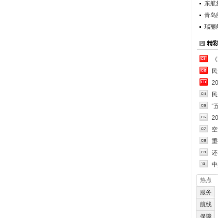
东航
青岛
瑞丽
精
《
民
2
民
“
2
空
重
还
中
热点
服务
航线
保障