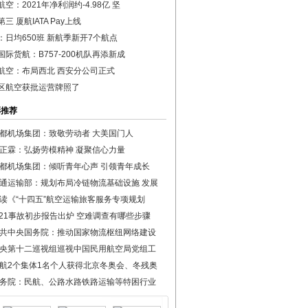
空：2021年净利润约-4.98亿 坚
三 厦航IATA Pay上线
：日均650班 新航季新开7个航点
国际货航：B757-200机队再添新成
航空：布局西北 西安分公司正式
区航空获批运营牌照了
彩推荐
都机场集团：致敬劳动者 大美国门人
正霖：弘扬劳模精神 凝聚信心力量
都机场集团：倾听青年心声 引领青年成长
通运输部：规划布局冷链物流基础设施 发展
读《“十四五”航空运输旅客服务专项规划
·21事故初步报告出炉 空难调查有哪些步骤
共中央国务院：推动国家物流枢纽网络建设
央第十二巡视组巡视中国民用航空局党组工
航2个集体1名个人获得北京冬奥会、冬残奥
务院：民航、公路水路铁路运输等特困行业