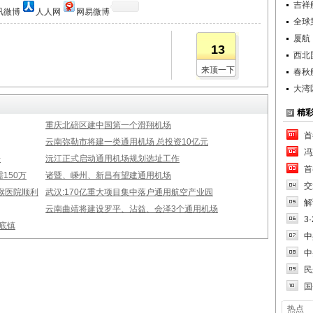
吉祥航
讯微博
人人网
网易微博
全球第
厦航
13
西北
来顶一下
春秋
大湾
精
重庆北碚区建中国第一个滑翔机场
首
云南弥勒市将建一类通用机场 总投资10亿元
冯
告
沅江正式启动通用机场规划选址工作
首
150万
诸暨、嵊州、新昌有望建通用机场
交
喉医院顺利
武汉:170亿重大项目集中落户通用航空产业园
解
云南曲靖将建设罗平、沾益、会泽3个通用机场
3
底镇
中
中
民
国
热点