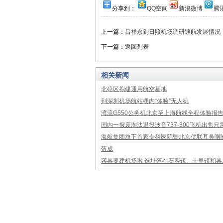
分享到：
QQ空间
新浪微博
腾
上一篇：
吕祥永到日照机场调研通航发展情况
下一篇：
返回列表
相关新闻
北碚区拟建通用航空基地
到深圳机场航站楼内“体验”无人机
湾流G550公务机北京至上海航线全程体验报
国内一报废淘汰退役波音737-300飞机出售只需
海航集团旗下首家专科医院暨北京优联耳鼻咽
落成
容县要建机场啦 选址落在石寨镇、十里镇和县