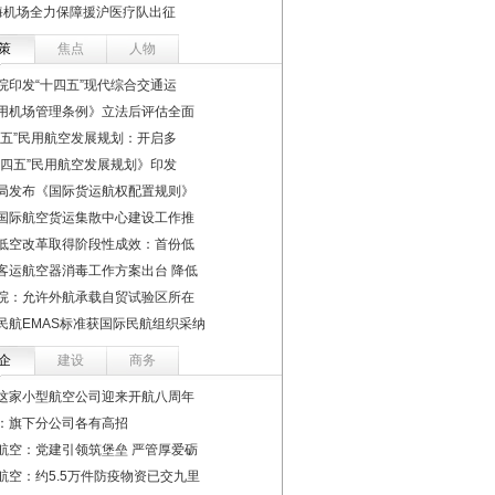
海机场全力保障援沪医疗队出征
策
焦点
人物
院印发“十四五”现代综合交通运
用机场管理条例》立法后评估全面
四五”民用航空发展规划：开启多
十四五”民用航空发展规划》印发
局发布《国际货运航权配置规则》
国际航空货运集散中心建设工作推
低空改革取得阶段性成效：首份低
客运航空器消毒工作方案出台 降低
院：允许外航承载自贸试验区所在
民航EMAS标准获国际民航组织采纳
企
建设
商务
这家小型航空公司迎来开航八周年
：旗下分公司各有高招
航空：党建引领筑堡垒 严管厚爱砺
航空：约5.5万件防疫物资已交九里