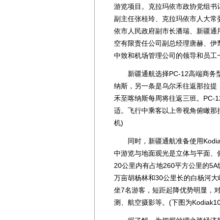
游览项目。克拉玛依市政协党组书
副主任张桂玲、克拉玛依市人大常
依市人民政府副市长潘瑞、新疆通
空有限责任公司副总经理唐赫、伊
中致和机场管理公司的领导和员工
新疆通航选择PC-12高端商务
纳斯，另一条是乌尔禾往返那拉提
禾至喀纳斯每周将往返三班。PC-
适。飞行中乘客以上帝视角俯瞰那拉
机)
同时，新疆通航准备使用Kodiak
中游览与地面观光是立体与平面、
20公里内有占地260平方公里的5
万亩胡杨林和30公里长的白杨河大峡
坐7名游客，短距起降优势明显，
测、航空摄影等。(下图为Kodiak1