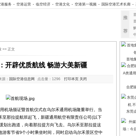
空港服务
-
空港运营
-
临空经济
-
空港文化
-
空港第一视频
-
国际空港艺术长廊
-
推
荐
业
>> 正文
首地
：开辟优质航线 畅游大美新疆
来源：
国际空港信息网
点击量：
1296
打印本页
关闭
合肥
通用机场颁证暨首航仪式在乌尔禾通用机场隆重举行。当
东莞
禾至那拉提航班起飞，新疆通用航空有限责任公司(以下
机缓缓划出跑道，向着那拉提方向飞去。乌尔禾至那拉提这
地游客节省9个小时乘坐时间，同时启动乌尔禾景区空中