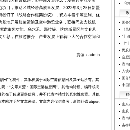
核心区建设机遇，坚持新发展理念，发挥通用航空灵
乌
项目，推动区域经济高质量发展。2022年3月25日新疆
政
府签订了《战略合作框架协议》，双方本着平等互利、优
为基地开展短途运输及空中游览业务，联接周边支线机
国务
间摆渡旅客功能。乌尔禾、那拉提、喀纳斯景区的文化和
《民
文互彰，在旅游推介、产业发展上有着巨大的合作空间和
“十
《“
民航
责编：admin
合肥
湖南
入境
国务
网”的稿件，其版权属于国际空港信息网及其子站所有。其
中国
明：“文章来源：国际空港信息网”。其他均转载、编译或摘
目的在于传递更多信息，并不代表本站对其真实性负责。其他
航
站注明的文章来源。文章内容仅供参考，新闻纠错 airport
山东
山航
湖南
吉祥