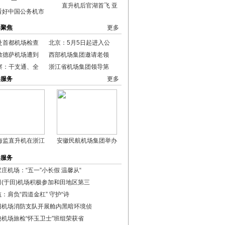
直升机后官湖首飞 亚
看好中国公务机市
港聚焦
更多
赴首都机场检查
北京：5月5日起进入公
敖德萨机场遭到
西部机场集团邀请老领
察：干支通、全
浙江省机场集团领导第
港服务
更多
海监直升机在浙江
安徽民航机场集团举办
港服务
庄机场：“五一”小长假 温馨从“
田(于田)机场积极参加和田地区第三
：肩负“四道金杠” 守护“诗
阳机场消防支队开展舱内黑暗环境侦
饶机场旅检“怀玉卫士”班组荣获省