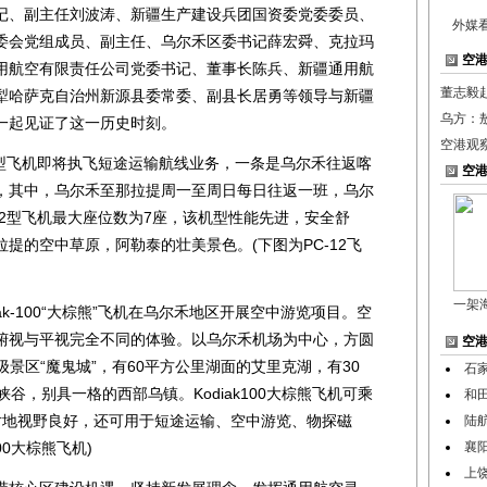
记、副主任刘波涛、新疆生产建设兵团国资委党委委员、
外媒
委会党组成员、副主任、乌尔禾区委书记薛宏舜、克拉玛
空
用航空有限责任公司党委书记、董事长陈兵、新疆通用航
董志毅
犁哈萨克自治州新源县委常委、副县长居勇等领导与新疆
乌方：
一起见证了这一历史时刻。
空港观
型飞机即将执飞短途运输航线业务，一条是乌尔禾往返喀
空
，其中，乌尔禾至那拉提周一至周日每日往返一班，乌尔
12型飞机最大座位数为7座，该机型性能先进，安全舒
提的空中草原，阿勒泰的壮美景色。(下图为PC-12飞
一架
-100“大棕熊”飞机在乌尔禾地区开展空中游览项目。空
俯视与平视完全不同的体验。以乌尔禾机场为中心，方圆
空
A级景区“魔鬼城”，有60平方公里湖面的艾里克湖，有30
石家
谷，别具一格的西部乌镇。Kodiak100大棕熊飞机可乘
和
对地视野良好，还可用于短途运输、空中游览、物探磁
陆航
00大棕熊飞机)
襄
上