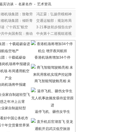
嘉宾访谈
-
名家名作
-
艺术资讯
首都机场集团：致敬劳
冯正霖：弘扬劳模精神
首都机场集团：倾听青
交通运输部：规划布局
解读《“十四五”航空
3·21事故初步报告出炉
中共中央国务院：推动
中央第十二巡视组巡视
集团：十载砥砺奋
香港机场将增加34个停
商飞智能驾驶舱亮相 未
骆岗机场将申报建
企业家自制超轻型
逼停飞机、砸伤女学生