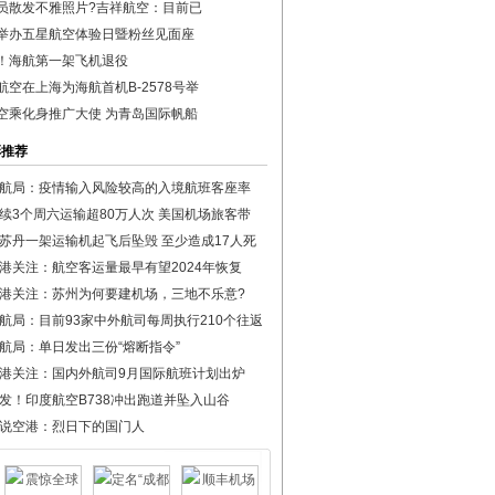
员散发不雅照片?吉祥航空：目前已
举办五星航空体验日暨粉丝见面座
！海航第一架飞机退役
航空在上海为海航首机B-2578号举
空乘化身推广大使 为青岛国际帆船
彩推荐
航局：疫情输入风险较高的入境航班客座率
续3个周六运输超80万人次 美国机场旅客带
苏丹一架运输机起飞后坠毁 至少造成17人死
港关注：航空客运量最早有望2024年恢复
港关注：苏州为何要建机场，三地不乐意?
航局：目前93家中外航司每周执行210个往返
航局：单日发出三份“熔断指令”
港关注：国内外航司9月国际航班计划出炉
发！印度航空B738冲出跑道并坠入山谷
说空港：烈日下的国门人