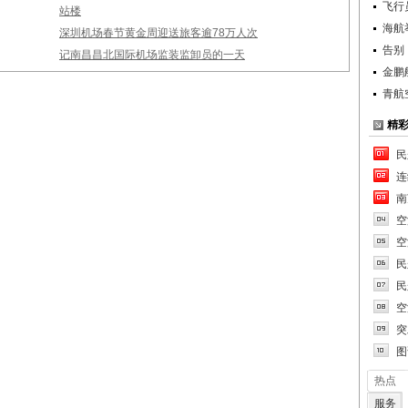
飞行
站楼
海航
深圳机场春节黄金周迎送旅客逾78万人次
告别
记南昌昌北国际机场监装监卸员的一天
金鹏
青航
精
民
连
南
空
空
民
民
空
突
图
热点
服务