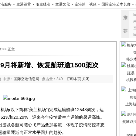
空港服务
-
空港运营
-
临空经济
-
空港文化
-
空港第一视频
-
国际空港艺术长廊
-
推
荐
障
>> 正文
格尔
9月将新增、恢复航班逾1500架次
 来源：
国际空港信息网
点击量：
349
打印本页
关闭
桃园
上海航
(以下简称“美兰机场”)完成运输航班12548架次，运
0.51%和20.29%，迎来今年疫情后生产运输的暑运高峰。
出游及各航司随心飞产品叠加客流，体现了疫情防控常态
运输量逐渐向正常水平回升的趋势。
深圳