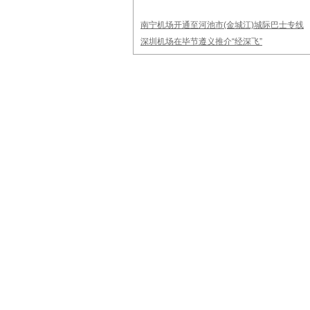
南宁机场开通至河池市(金城江)城际巴士专线
深圳机场在毕节遵义推介“经深飞”