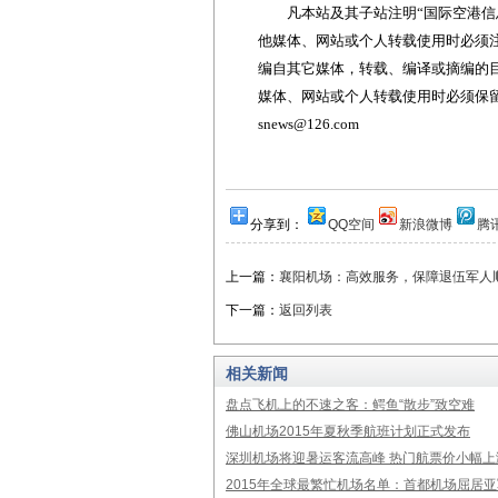
凡本站及其子站注明“国际空港信息
他媒体、网站或个人转载使用时必须注
编自其它媒体，转载、编译或摘编的
媒体、网站或个人转载使用时必须保留本
snews@126.com
分享到：
QQ空间
新浪微博
腾
上一篇：
襄阳机场：高效服务，保障退伍军人
下一篇：
返回列表
相关新闻
盘点飞机上的不速之客：鳄鱼“散步”致空难
佛山机场2015年夏秋季航班计划正式发布
深圳机场将迎暑运客流高峰 热门航票价小幅上
2015年全球最繁忙机场名单：首都机场屈居亚