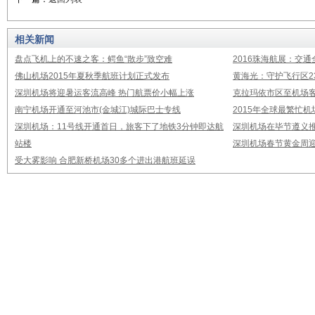
相关新闻
盘点飞机上的不速之客：鳄鱼“散步”致空难
2016珠海航展：交通
佛山机场2015年夏秋季航班计划正式发布
黄海光：守护飞行区23
深圳机场将迎暑运客流高峰 热门航票价小幅上涨
克拉玛依市区至机场
南宁机场开通至河池市(金城江)城际巴士专线
2015年全球最繁忙
深圳机场：11号线开通首日，旅客下了地铁3分钟即达航
深圳机场在毕节遵义推
站楼
深圳机场春节黄金周迎
受大雾影响 合肥新桥机场30多个进出港航班延误