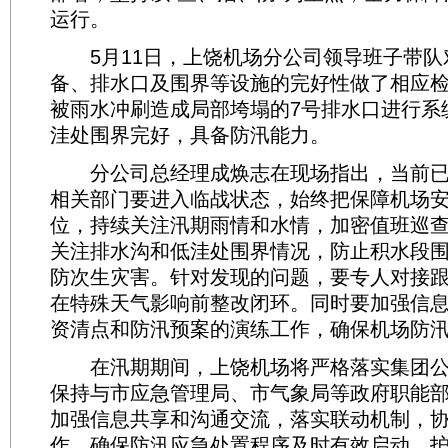
运行。
5月11日，上饶机场分公司领导班子带队
备、排水口及围界等设施的完好性做了相应
被雨水冲刷造成局部垮塌的7号排水口进行系
洼处围界完好，具备防汛能力。
分公司总经理成焕志在现场指出，当前已
相关部门要进入临战状态，始终把保障机场
位，持续关注汛期雨情和水情，加密值班巡
关注排水沟和低洼处围界情况，防止积水段
防次生灾害。针对发现的问题，要专人对接
在特殊天气影响前整改闭环。同时要加强信
资清点和防汛预案的演练工作，确保机场防
在汛期期间，上饶机场将严格落实集团公
保持与市应急管理局、市气象局等政府职能
加强信息共享和沟通交流，落实联动机制，
作，确保防汛应急处置程序及时有效启动，