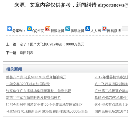
来源。文章内容仅供参考，新闻纠错 airportsnews@1
分享到：
QQ空间
新浪微博
腾讯微博
人人网
网易微博
上一篇：
定了！国产大飞机C919每架：9900万美元
下一篇：
返回列表
相关新闻
整整八个月 马航MH370失联真相被揭开
2012年世界机场客流
一架空客320飞机在法国坠毁
八一飞行表演队训练时
张克俭任广东省机场集团董事长、党委书记
广州第二机场落户增城
新西兰空军在珀斯附近发现疑似碎片
马航MH370客机事
印尼今起对中国游客免签 50个免签落地签国家地区
这个排名有点尴尬！2
马航MH370现最新证词 或坠毁在距搜索地5000公里处
国内民用机场2016