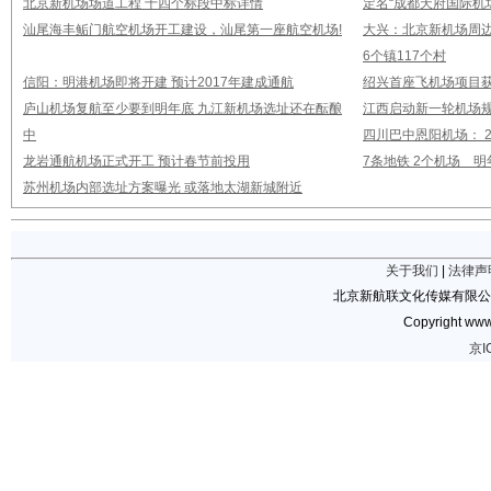
北京新机场场道工程 十四个标段中标详情
定名“成都天府国际机
汕尾海丰鲘门航空机场开工建设，汕尾第一座航空机场!
大兴：北京新机场周
6个镇117个村
信阳：明港机场即将开建 预计2017年建成通航
绍兴首座飞机场项目
庐山机场复航至少要到明年底 九江新机场选址还在酝酿
江西启动新一轮机场规
中
四川巴中恩阳机场： 2
龙岩通航机场正式开工 预计春节前投用
7条地铁 2个机场 
苏州机场内部选址方案曝光 或落地太湖新城附近
关于我们
|
法律声
北京新航联文化传媒有限公
Copyright www.
京I