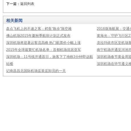
下一篇：
返回列表
相关新闻
盘点飞机上的不速之客：鳄鱼“散步”致空难
2016珠海航展：交通
佛山机场2015年夏秋季航班计划正式发布
黄海光：守护飞行区23
深圳机场将迎暑运客流高峰 热门航票价小幅上涨
克拉玛依市区至机场
2015年全球最繁忙机场名单：首都机场屈居亚军
南宁机场开通至河池市
深圳机场：11号线开通首日，旅客下了地铁3分钟即达航
深圳机场春节黄金周迎
站楼
深圳机场在毕节遵义推
记南昌昌北国际机场监装监卸员的一天