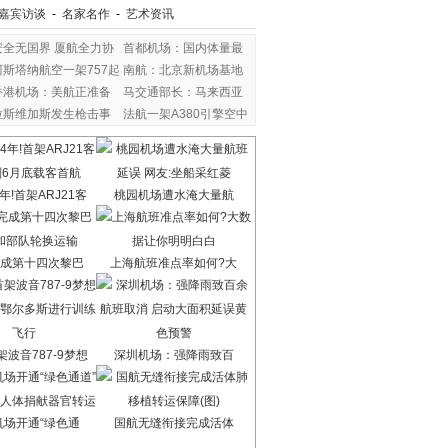
嘉宾访谈
-
名家名作
-
艺术资讯
安全无国界 厦航全力协
首都机场：国内体量最
阿斯塔纳航空一架757起
南航：北京新机场基地
香港机场：美航正准备
马交通部长：马来西亚
拉斯维加斯发生枪击事
法航一架A380引擎空中
年!首架ARJ21客
桃园机场遭水淹大量航
成第十四次黎巴
上海航班准点率如何?大
波音787-9梦想
深圳机场：强降雨致百
机场开通“绿色通
国航无缝衔接完成活体