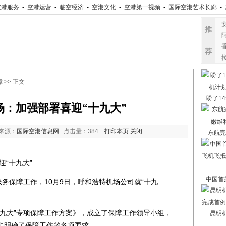
空港服务
-
空港运营
-
临空经济
-
空港文化
-
空港第一视频
-
国际空港艺术长廊
-
推
荐
障
>> 正文
盼了14
场：加强部署喜迎“十九大”
来源：
国际空港信息网
点击量：
384
打印本页
关闭
东航完
“十九大”
中国首架
务保障工作，10月9日，呼和浩特机场公司就“十九
大”专项保障工作方案》，成立了保障工作领导小组，
昆明
步明确了保障工作的各项要求。