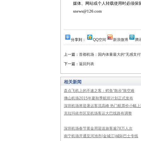
媒体、网站或个人转载使用时必须保留本
snews@126.com
分享到：
QQ空间
新浪微博
腾
上一篇：
首都机场：国内体量最大的“无感支付
下一篇：
返回列表
相关新闻
盘点飞机上的不速之客：鳄鱼“散步”致空难
佛山机场2015年夏秋季航班计划正式发布
深圳机场将迎暑运客流高峰 热门航票价小幅上
克拉玛依市区至机场客运大巴线路有调整
深圳机场春节黄金周迎送旅客逾78万人次
南宁机场开通至河池市(金城江)城际巴士专线