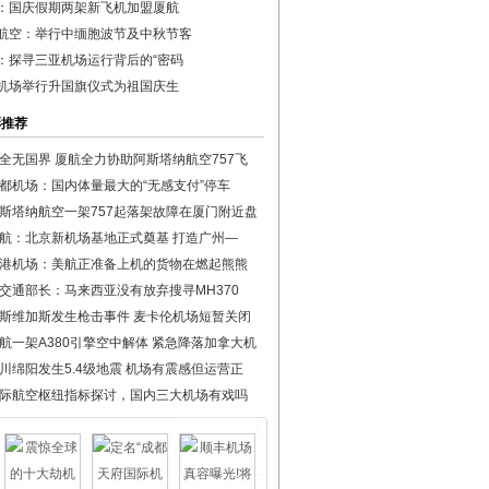
：国庆假期两架新飞机加盟厦航
航空：举行中缅胞波节及中秋节客
：探寻三亚机场运行背后的“密码
机场举行升国旗仪式为祖国庆生
彩推荐
全无国界 厦航全力协助阿斯塔纳航空757飞
都机场：国内体量最大的“无感支付”停车
斯塔纳航空一架757起落架故障在厦门附近盘
航：北京新机场基地正式奠基 打造广州—
港机场：美航正准备上机的货物在燃起熊熊
交通部长：马来西亚没有放弃搜寻MH370
斯维加斯发生枪击事件 麦卡伦机场短暂关闭
航一架A380引擎空中解体 紧急降落加拿大机
川绵阳发生5.4级地震 机场有震感但运营正
际航空枢纽指标探讨，国内三大机场有戏吗