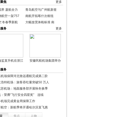
港聚焦
更多
国界 厦航全力
青岛航空与广州航新签
航空一架757
南航开拓喀什次枢纽
空:冬春季新航
大幅放宽体检标准 南
港服务
更多
海监直升机在浙江
安徽民航机场集团举办
港服务
蕴机场保障河北致远通航完成第二阶
兰浩特机场：旅客吞吐量突破50 万人
克苏机场：地面服务部开展秋冬换季
航：荣膺“飞行安全四星奖” 连续
春机场完成黄金周保障工作
祥航空：新航季将开通哈尔滨直飞惠
策
焦点
人物