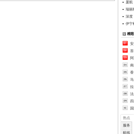
厦航
瑞丽
深度
伊宁
精
安
首
阿
南
香
马
拉
法
四
国
热点
服务
航线