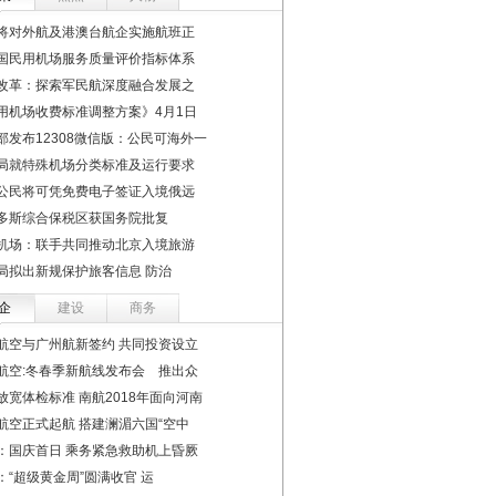
将对外航及港澳台航企实施航班正
国民用机场服务质量评价指标体系
改革：探索军民航深度融合发展之
用机场收费标准调整方案》4月1日
部发布12308微信版：公民可海外一
局就特殊机场分类标准及运行要求
公民将可凭免费电子签证入境俄远
多斯综合保税区获国务院批复
机场：联手共同推动北京入境旅游
局拟出新规保护旅客信息 防治
企
建设
商务
航空与广州航新签约 共同投资设立
航空:冬春季新航线发布会 推出众
放宽体检标准 南航2018年面向河南
航空正式起航 搭建澜湄六国“空中
：国庆首日 乘务紧急救助机上昏厥
：“超级黄金周”圆满收官 运