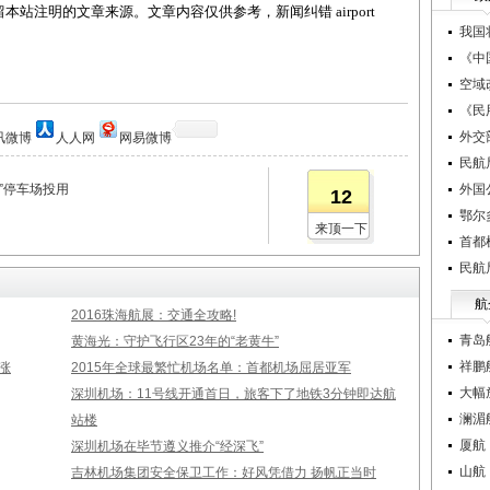
站注明的文章来源。文章内容仅供参考，新闻纠错 airport
我国
《中
空域
《民
外交
讯微博
人人网
网易微博
民航
”停车场投用
外国
12
鄂尔
来顶一下
首都
民航
航
2016珠海航展：交通全攻略!
青岛
黄海光：守护飞行区23年的“老黄牛”
祥鹏
涨
2015年全球最繁忙机场名单：首都机场屈居亚军
大幅
深圳机场：11号线开通首日，旅客下了地铁3分钟即达航
澜湄
站楼
厦航
深圳机场在毕节遵义推介“经深飞”
山航
吉林机场集团安全保卫工作：好风凭借力 扬帆正当时