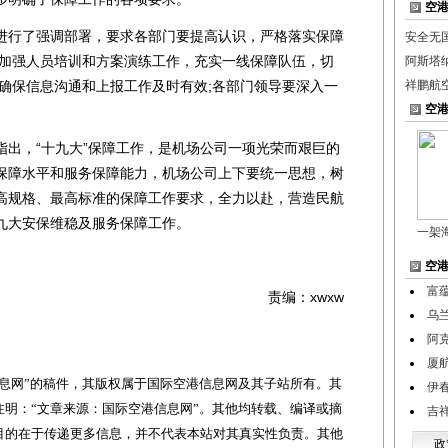
空
行了强调部署，要求各部门要提高认识，严格落实保障
安全无
要加强人员培训和方案演练工作，充实一线保障队伍，切
阿斯塔纳
，确保信息沟通和上报工作及时有效;各部门领导要深入一
祥鹏航
空
，“十九大”保障工作，是机场公司一项光荣而艰巨的
保障水平和服务保障能力，机场公司上下要统一思想，树
高规格、最高标准的保障工作要求，全力以赴，营造民航
九大安保维稳及服务保障工作。
一架
空
富
责编：xwxw
乌
阿
厦
网”的稿件，其版权属于国际空港信息网及其子站所有。其
伊
明：“文章来源：国际空港信息网”。其他均转载、编译或摘
吉
目的在于传递更多信息，并不代表本站对其真实性负责。其他
政