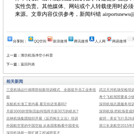
实性负责。其他媒体、网站或个人转载使用时必须
来源。文章内容仅供参考，新闻纠错 airportsnews@1
分享到：
QQ空间
新浪微博
腾讯微博
人人网
网易微博
上一篇：
潍坊机场净空小科普
下一篇：
返回列表
相关新闻
三亚机场运行保障部创新培训模式 全面提升员工业务技
武汉天河机场安检培
能
考个飞机驾照要多少钱
东航机长涨工资内幕 看完你还羡慕吗?
深圳机场志愿服务培
月薪3000的管制员如何指挥月薪30万的机长?
深圳机场:把机场变成
吉林机场集团组织开展《反恐怖主义法》培训
崔玥：美女飞行员26
外国航空里的中国空姐 从各国客舱看中国变化
浙江长龙航空2015
深圳机场新一期扩建工程诚聘英才