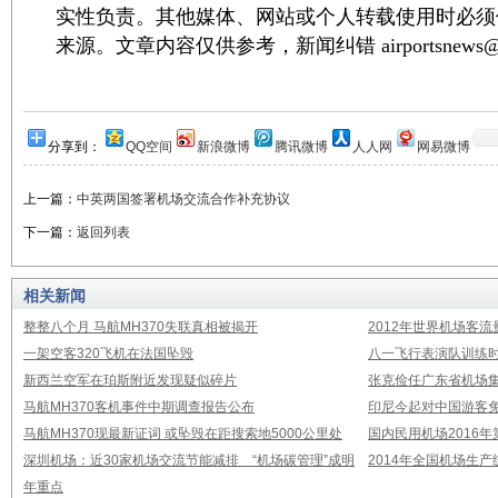
实性负责。其他媒体、网站或个人转载使用时必须
来源。文章内容仅供参考，新闻纠错 airportsnews@1
分享到：
QQ空间
新浪微博
腾讯微博
人人网
网易微博
上一篇：
中英两国签署机场交流合作补充协议
下一篇：
返回列表
相关新闻
整整八个月 马航MH370失联真相被揭开
2012年世界机场客流
一架空客320飞机在法国坠毁
八一飞行表演队训练时
新西兰空军在珀斯附近发现疑似碎片
张克俭任广东省机场
马航MH370客机事件中期调查报告公布
印尼今起对中国游客免
马航MH370现最新证词 或坠毁在距搜索地5000公里处
国内民用机场2016
深圳机场：近30家机场交流节能减排 “机场碳管理”成明
2014年全国机场生
年重点