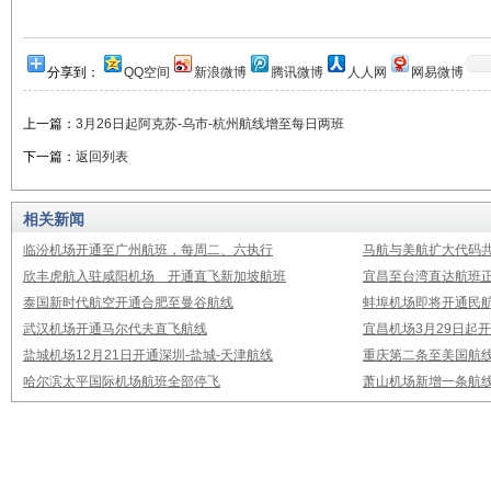
分享到：
QQ空间
新浪微博
腾讯微博
人人网
网易微博
上一篇：
3月26日起阿克苏-乌市-杭州航线增至每日两班
下一篇：
返回列表
相关新闻
临汾机场开通至广州航班，每周二、六执行
马航与美航扩大代码
欣丰虎航入驻咸阳机场 开通直飞新加坡航班
宜昌至台湾直达航班
泰国新时代航空开通合肥至曼谷航线
蚌埠机场即将开通民
武汉机场开通马尔代夫直飞航线
宜昌机场3月29日起
盐城机场12月21日开通深圳-盐城-天津航线
重庆第二条至美国航
哈尔滨太平国际机场航班全部停飞
萧山机场新增一条航线