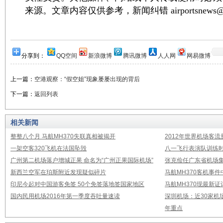
来源。文章内容仅供参考，新闻纠错 airportsnews@1
分享到：
QQ空间
新浪微博
腾讯微博
人人网
网易微博
上一篇：
空港观察：“假空姐”现象屡屡出现的背后
下一篇：
返回列表
相关新闻
整整八个月 马航MH370失联真相被揭开
2012年世界机场客流
一架空客320飞机在法国坠毁
八一飞行表演队训练时
广州第二机场落户增城正果 命名为“广州正果国际机场”
张克俭任广东省机场
新西兰空军在珀斯附近发现疑似碎片
马航MH370客机事
印尼今起对中国游客免签 50个免签落地签国家地区
马航MH370现最新证
国内民用机场2016年第一季度吞吐量速读
深圳机场：近30家机
年重点