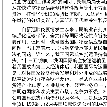
流圈'方面的工作考虑”的询问，民航局局长
从加快航空物流供给侧结构性改革等七个方
货运，打造“全球123快货物流圈”。民航局
午举行的分组会议，认真听取了代表关注和
自新冠肺炎疫情发生以来，民航业在扎实
续强化运输保障、全力保障国际物流供应链
要作用。但同时，也暴露出国际物流供应链
问题。冯正霖表示，加强航空货运能力是民
决的问题。近年来，我国国际航空货运保持
头。“十三五”期间，我国国际航空货运运输量年
着我国成为第二大经济体后，我国国际货运
是，对标国家经济社会发展和对外开放的战
航空货运能力存在明显差距。一是从企业主
货运企业11家，企业规模小、经营业务单一
在周边国家和欧美主要市场，竞争力不强。20
公司国际航线市场份额仅为34%。二是从运
全货机190架，仅为美国联邦快递公司的1/4