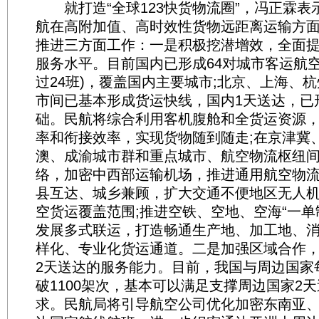
就打造“全球123快货物流圈”，冯正霖表
航在高附加值、高时效性货物远距离运输方
推进三方面工作：一是积极挖潜增效，全面提
服务水平。目前国内已形成64对城市客运航空
过24班)，覆盖国内主要城市;北京、上海、
市间已基本形成货运快线，国内1天送达，已
础。民航将综合利用客机腹舱和全货运资源
率和衔接效率，实现货物随到随走;在京津冀
澳、成渝城市群和重点城市、航空物流枢纽
络，加密中西部运输机场，推进通用航空物
县互达、城乡兼顾，扩大交通不便地区无人
空货运覆盖范围;推进空铁、空地、空海“一单
发展多式联运，打造畅通生产地、加工地、
样化、专业化货运通道。二是加强区域合作
2天送达的服务能力。目前，我国与周边国家
破1100架次，基本可以满足支撑周边国家2
求。民航局将引导航空公司优化加密东南亚