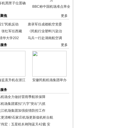
客机黑匣子位置确
BBC称中国机场准点率全
港聚焦
更多
021”民航反劫
唐录军任成都航空党委
、张红军任西藏
《民航行业塑料污染治
清华大学202
马兵一行赴湖南航空调
港服务
更多
海监直升机在浙江
安徽民航机场集团举办
港服务
昌机场全力做好雷雨季航班保障
东机场集团紧扣“六字”突出“六抓
龙江机场集团加强疫情防控工作
大更清晰!石家庄机场更新值机柜台航
官伟宏：五星机长翱翔蓝天42载 安