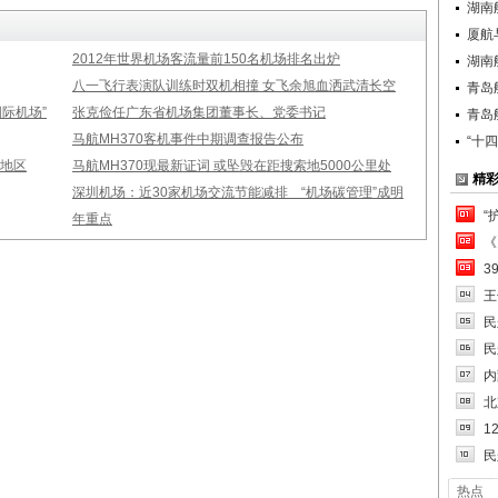
湖南
厦航
2012年世界机场客流量前150名机场排名出炉
湖南
八一飞行表演队训练时双机相撞 女飞余旭血洒武清长空
青岛
际机场”
张克俭任广东省机场集团董事长、党委书记
青岛
马航MH370客机事件中期调查报告公布
“十
家地区
马航MH370现最新证词 或坠毁在距搜索地5000公里处
精
深圳机场：近30家机场交流节能减排 “机场碳管理”成明
“
年重点
《
3
王
民
民
内
北
1
民
热点