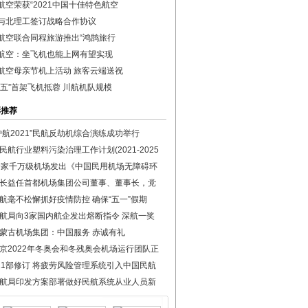
航空荣获“2021中国十佳特色航空
与北理工签订战略合作协议
航空联合同程旅游推出“鸿鹄旅行
航空：坐飞机也能上网有望实现
航空母亲节机上活动 旅客云端送祝
四五”首架飞机抵蓉 川航机队规模
彩推荐
护航2021”民航反劫机综合演练成功举行
民航行业塑料污染治理工作计划(2021-2025
9家千万级机场发出《中国民用机场无障碍环
长益任首都机场集团公司董事、董事长，党
航毫不松懈抓好疫情防控 确保“五一”假期
航局向3家国内航企发出熔断指令 深航一奖
蒙古机场集团：中国服务 赤诚有礼
京2022年冬奥会和冬残奥会机场运行团队正
21部修订 将疲劳风险管理系统引入中国民航
航局印发方案部署做好民航系统从业人员新