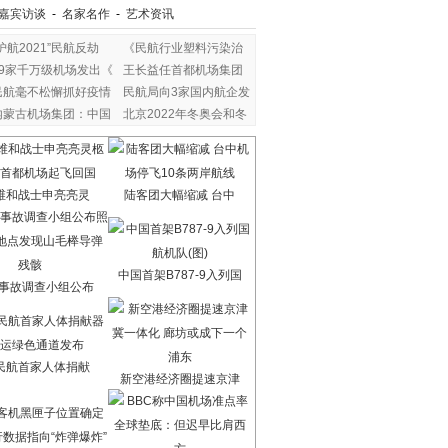
嘉宾访谈
-
名家名作
-
艺术资讯
护航2021”民航反劫
《民航行业塑料污染治
39家千万级机场发出《
王长益任首都机场集团
民航毫不松懈抓好疫情
民航局向3家国内航企发
内蒙古机场集团：中国
北京2022年冬奥会和冬
维和战士申亮亮灵
陆客团大幅缩减 台中
中国首架B787-9入列国
7事故调查小组公布
民航首家人体捐献
新空港经济圈提速京津