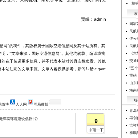
场公安局、大兴机场、南航等单位，北京市、廊坊市有关
校
政
责编：admin
国家
民航
连云
网”的稿件，其版权属于国际空港信息网及其子站所有。其
民航
明：“文章来源：国际空港信息网”。其他均转载、编译或摘
《大
交通
目的在于传递更多信息，并不代表本站对其真实性负责。其他
“五
站注明的文章来源。文章内容仅供参考，新闻纠错 airport
重磅
山东
海南
航
讯微博
人人网
网易微博
青岛
再创
场无障碍环境建设倡议书》
9
吉祥
来顶一下
祥鹏