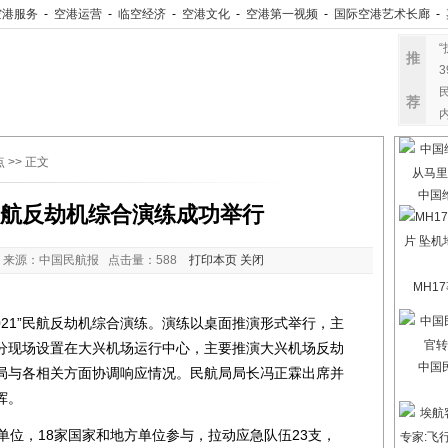
空港服务
-
空港运营
-
临空经济
-
空港文化
-
空港第一视频
-
国际空港艺术长廊
-
“
推
荐
点
>> 正文
中国
”民航反劫机综合演练成功举行
 来源：中国民航报 点击量：
588
打印本页
关闭
MH1
21”民航反劫机综合演练。演练以桌面推演形式举行，主
分现场设置在大兴机场运行中心，主要推演大兴机场反劫
中国
局与各相关方面协调响应情况。民航局局长冯正霖出席并
挥。
位，18家国家和地方单位参与，拉动应急队伍23支，