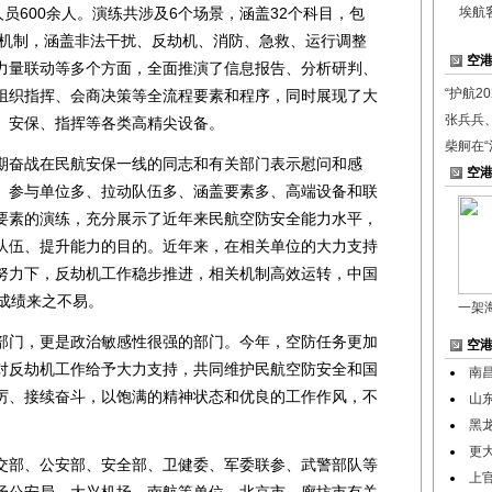
人员600余人。演练共涉及6个场景，涵盖32个科目，包
埃航
作机制，涵盖非法干扰、反劫机、消防、急救、运行调整
空
力量联动等多个方面，全面推演了信息报告、分析研判、
“护航2
组织指挥、会商决策等全流程要素和程序，同时展现了大
张兵兵
、安保、指挥等各类高精尖设备。
柴舸在“
奋战在民航安保一线的同志和有关部门表示慰问和感
空
、参与单位多、拉动队伍多、涵盖要素多、高端设备和联
要素的演练，充分展示了近年来民航空防安全能力水平，
队伍、提升能力的目的。近年来，在相关单位的大力支持
努力下，反劫机工作稳步推进，相关机制高效运转，中国
成绩来之不易。
一架
门，更是政治敏感性很强的部门。今年，空防任务更加
空
对反劫机工作给予大力支持，共同维护民航空防安全和国
南
厉、接续奋斗，以饱满的精神状态和优良的工作作风，不
山
黑
更
部、公安部、安全部、卫健委、军委联参、武警部队等
上