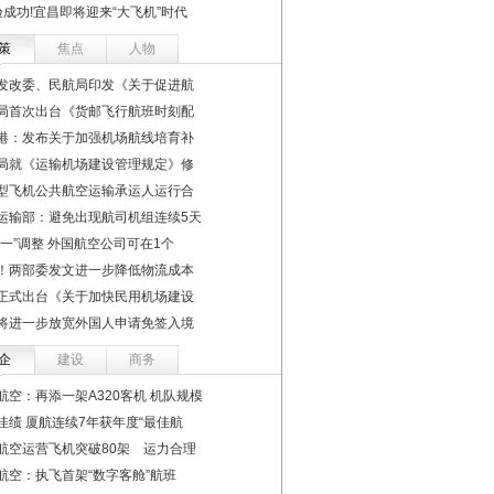
验成功!宜昌即将迎来“大飞机”时代
策
焦点
人物
发改委、民航局印发《关于促进航
局首次出台《货邮飞行航班时刻配
港：发布关于加强机场航线培育补
局就《运输机场建设管理规定》修
型飞机公共航空运输承运人运行合
运输部：避免出现航司机组连续5天
个一”调整 外国航空公司可在1个
！两部委发文进一步降低物流成本
正式出台《关于加快民用机场建设
将进一步放宽外国人申请免签入境
企
建设
商务
航空：再添一架A320客机 机队规模
佳绩 厦航连续7年获年度“最佳航
航空运营飞机突破80架 运力合理
航空：执飞首架“数字客舱”航班