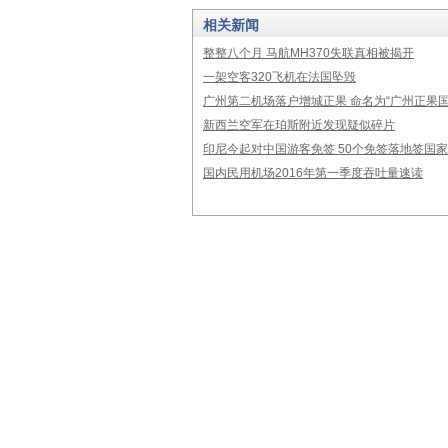
相关新闻
整整八个月 马航MH370失联真相被揭开
一架空客320飞机在法国坠毁
广州第二机场落户增城正果 命名为“广州正果国
新西兰空军在珀斯附近发现疑似碎片
印尼今起对中国游客免签 50个免签落地签国
国内民用机场2016年第一季度吞吐量速读