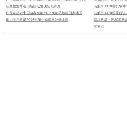
新西兰空军在珀斯附近发现疑似碎片
马航MH370客机事
印尼今起对中国游客免签 50个免签落地签国家地区
马航MH370现最新证
国内民用机场2016年第一季度吞吐量速读
深圳机场：近30家机
年重点