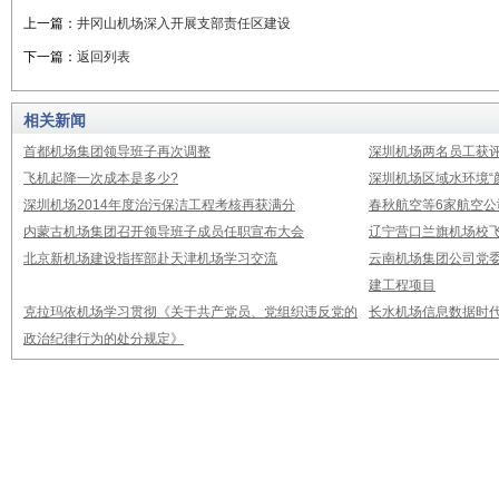
上一篇：
井冈山机场深入开展支部责任区建设
下一篇：
返回列表
相关新闻
首都机场集团领导班子再次调整
深圳机场两名员工获评
飞机起降一次成本是多少?
深圳机场区域水环境“
深圳机场2014年度治污保洁工程考核再获满分
春秋航空等6家航空公
内蒙古机场集团召开领导班子成员任职宣布大会
辽宁营口兰旗机场校飞
北京新机场建设指挥部赴天津机场学习交流
云南机场集团公司党
建工程项目
克拉玛依机场学习贯彻《关于共产党员、党组织违反党的
长水机场信息数据时
政治纪律行为的处分规定》