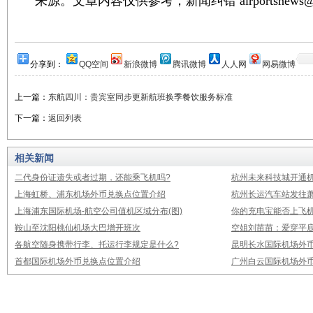
来源。文章内容仅供参考，新闻纠错 airportsnews@1
分享到：
QQ空间
新浪微博
腾讯微博
人人网
网易微博
上一篇：
东航四川：贵宾室同步更新航班换季餐饮服务标准
下一篇：
返回列表
相关新闻
二代身份证遗失或者过期，还能乘飞机吗?
杭州未来科技城开通
上海虹桥、浦东机场外币兑换点位置介绍
杭州长运汽车站发往
上海浦东国际机场-航空公司值机区域分布(图)
你的充电宝能否上飞机
鞍山至沈阳桃仙机场大巴增开班次
空姐刘苗苗：爱穿平底
各航空随身携带行李、托运行李规定是什么?
昆明长水国际机场外
首都国际机场外币兑换点位置介绍
广州白云国际机场外