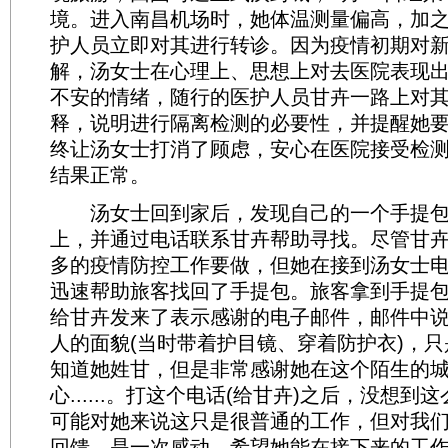
境。进入南昌机场时，她体温测量偏高，加
护人员立即对其进行转诊。因为疫情初期对
解，汤女士在心理上、思想上对去医院表现
不安的情绪，随行的医护人员甘卉一路上对
释，说明进行隔离检测的必要性，并提醒她
终让汤女士打消了顾虑，安心在医院接受检
结果正常。
汤女士回到家后，发现自己的一个手提包
上，并通过电话联系甘卉帮助寻找。尽管甘
多的疫情防控工作要做，但她在接到汤女士
迅速帮助旅客找回了手提包。旅客拿到手提
给甘卉发来了表示感谢的电子邮件，邮件中说
人的面貌(当时带着护目镜、穿着防护衣)，
知道她姓甘，但是非常感谢她在这个陌生的
心......。打这个电话(给甘卉)之后，没想
可能对她来说这只是很普通的工作，但对我
回馈，是一次感动。希望她能在接下来的工