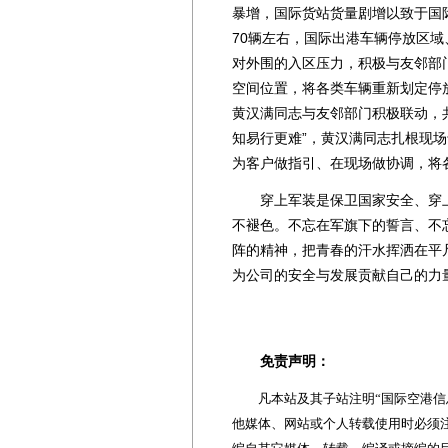
暴增，国际货站货量剧增以致于国际
70辆左右，国际出港车辆停放区
对外围的入区压力，积极与友邻部
空间位置，将各类车辆重新划定停
黄汉满同志与友邻部门积极联动，
知易行更难”，黄汉满同志扎根现
为客户做指引、在现场做协调，将
穿上军装是保卫国家安全、穿上
不褪色。不忘在军旗下的誓言、不
阵的精神，把青春的汗水挥洒在平
为公司的安全与发展贡献自己的力量
免责声明：
凡本站及其子站注明“国际空港信息
他媒体、网站或个人转载使用时必须注