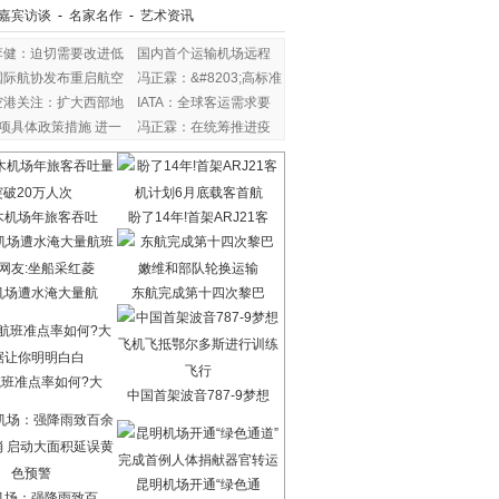
嘉宾访谈
-
名家名作
-
艺术资讯
李健：迫切需要改进低
国内首个运输机场远程
国际航协发布重启航空
冯正霖：&#8203;高标准
空港关注：扩大西部地
IATA：全球客运需求要
6项具体政策措施 进一
冯正霖：在统筹推进疫
木机场年旅客吞吐
盼了14年!首架ARJ21客
机场遭水淹大量航
东航完成第十四次黎巴
班准点率如何?大
中国首架波音787-9梦想
昆明机场开通“绿色通
机场：强降雨致百