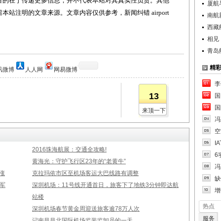
目的在于传递更多信息，并不代表本站对其真实性负责。其他
厦航
站注明的文章来源。文章内容仅供参考，新闻纠错 airport
南航
西藏
相见
青岛
精
讯微博
人人网
网易微博
李
13
国
国
来顶一下
冯
空
I
2016珠海航展：交通全攻略!
6
黄海光：守护飞行区23年的“老黄牛”
冯
涨
克拉玛依市区至机场客运大巴线路有调整
缺
军
深圳机场：11号线开通首日，旅客下了地铁3分钟即达航
增
站楼
热点
深圳机场春节黄金周迎送旅客逾78万人次
服务
记南昌昌北国际机场监装监卸员的一天