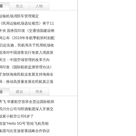
策
焦点
人物
运输机场消防车管理规定
《民用运输机场选址规范》将于11
中央 国务院印发《交通强国建设纲
局公布《2019年冬航季航班时刻配
1日起实施，民航局关于民用机场收
批准对中国游客实行免签入境政策
关注：中国空域管理的改革方向
局印发《国际航权监测管理办法》
于加快海南民航业发展支持海南全
局：推动高质量发展在民航真正落
企
建设
商务
齐飞 华夏航空首班全货运国际航班
四川分公司与郎酒集团深入开展交
这家小航空公司6岁了
架“Hello 5G号”彩绘飞机亮相
集团与比亚迪签署战略合作协议