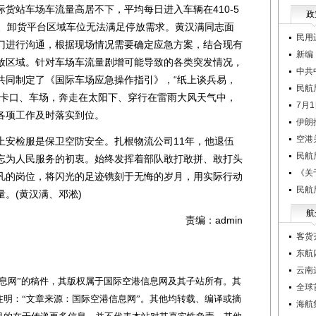
货站车场车流量高居不下，平均每日进入车辆在410-5
政
域、卸货平台区域车位无法满足停放需求。黄汉满同志面
民用
门进行沟通，根据现场情况需要确定应急方案，结合现有
新编
放区域。针对车场车流量剧增可能导致的各类突发情况，
中共
共同制定了《国际车场应急操作指引》，“纸上谈兵易，
民航
场卡口、车场，奔走在太阳下、穿行在雷雨大风天气中，
7月
各项工作及时落实到位。
伊朗
空港
安检服是保卫空防安全。扎根物流公司11年，他退伍
民航
忘为人民服务的初衷。始终发挥着部队敢打敢拼、敢打头
《关
凡的岗位，将闪光的足迹镌刻于无悔的岁月，用实际行动
民航
。(黄汉满、邓淞)
航
责编：admin
客货
东航
云南
网”的稿件，其版权属于国际空港信息网及其子站所有。其
全球首
明：“文章来源：国际空港信息网”。其他均转载、编译或摘
海航