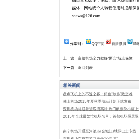
编自其它媒体，转载、编译或摘编的
媒体、网站或个人转载使用时必须保留本
snews@126.com
分享到：
QQ空间
新浪微博
腾
上一篇：
富蕴机场全力做好“两会”航班保障
下一篇：
返回列表
相关新闻
盘点飞机上的不速之客：鳄鱼“散步”致空难
佛山机场2015年夏秋季航班计划正式发布
深圳机场将迎暑运客流高峰 热门航票价小幅上
2015年全球最繁忙机场名单：首都机场屈居亚
南宁机场开通至河池市(金城江)城际巴士专线
深圳机场在毕节遵义推介“经深飞”