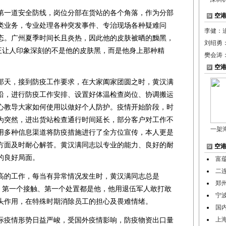
一道安全防线，岗位分部在货站的各个角落，作为分部
空
类业务，专业处理各种突发事件、专治现场各种疑难问
李健：
态。广州夏季时间长且炎热，因此他的皮肤被晒的黝黑，
刘绍勇
真正让人印象深刻的不是他的皮肤黑，而是他身上那种精
樊会涛
空
天，接到防疫工作要求，在大家阖家团圆之时，黄汉满
沿，进行防疫工作安排、设置好体温检查岗位、协调搬运
心教导大家如何使用以做好个人防护。疫情开始阶段，时
为突然，进出货站检查通行时间延长，部分客户对工作不
一架
用多种信息渠道将防疫措施进行了全方位宣传，本人更是
方面及时耐心解答。黄汉满同志以专业的能力、良好的耐
空
的良好局面。
富
二
的工作，每当有异常情况发生时，黄汉满同志总是
郑
管、第一个接触、第一个处置都是他，他用退伍军人敢打敢
宁
头作用，在特殊时期消除员工的担心及畏难情绪。
国
疫情形势日益严峻，受国外疫情影响，防疫物资出口量
上