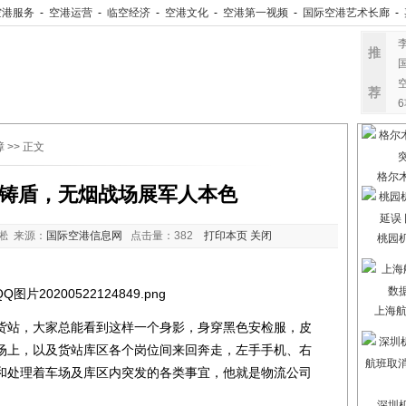
空港服务
-
空港运营
-
临空经济
-
空港文化
-
空港第一视频
-
国际空港艺术长廊
-
推
荐
障
>> 正文
格尔
铸盾，无烟战场展军人本色
淞 来源：
国际空港信息网
点击量：
382
打印本页
关闭
桃园
上海航
站，大家总能看到这样一个身影，身穿黑色安检服，皮
场上，以及货站库区各个岗位间来回奔走，左手手机、右
和处理着车场及库区内突发的各类事宜，他就是物流公司
。
深圳