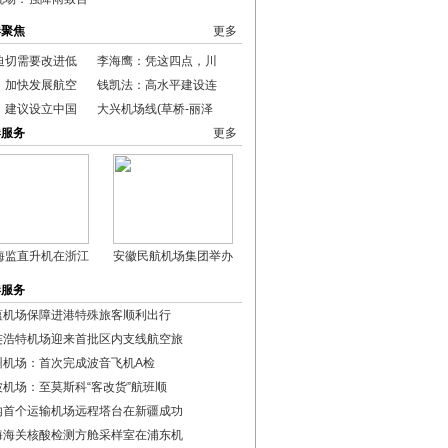
港聚焦
更多
迫切需要改进低
李海鹰：凭这四点，川
：加快发展航空
钱凯法：高水平建设连
：建议设立中国
大兴机场线(草桥-丽泽
港服务
更多
海监直升机在浙江
安徽民航机场集团举办
港服务
蕴机场保障进港特殊旅客顺利出行
连浩特机场迎来首批区内支线航空旅
州机场：首次完成波音飞机A检
波机场：至莫斯科“客改货”航班顺
内首个运输机场远程塔台在新疆成功
海海关核酸检测方舱采样室在浦东机