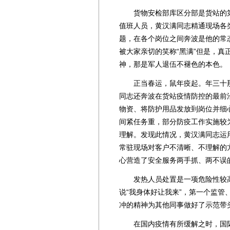
货物安检部库区分部是货站的第
值班人员，黄汉满同志精通现场各
题，在各个岗位之间奔波是他的常
被大家亲切的笑称“黑满”但是，
神，那是军人退伍不褪色的本色。
正当春运，鼠年疫起。年三十那
同志还奔波在货站疫情防控的最前
物资、将防护用品发放到岗位并细
间紧任务重，部分防疫工作实施较
理解。发现此情况，黄汉满同志运
常驻现场对客户不清晰、不理解的
心营造了安全服务两手抓、两不误
发热人员处置是一项危险性较高
说“我身体好让我来”，第一个监
冲的精神为其他同事做好了示范带
在国内疫情有所缓解之时，国际