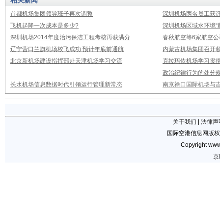
相关新闻
首都机场集团领导班子再次调整
深圳机场两名员工获评
飞机起降一次成本是多少?
深圳机场区域水环境“
深圳机场2014年度治污保洁工程考核再获满分
春秋航空等6家航空公
辽宁营口兰旗机场校飞成功 预计年底前通航
内蒙古机场集团召开
北京新机场建设指挥部赴天津机场学习交流
克拉玛依机场学习贯
政治纪律行为的处分
长水机场信息数据时代引领运行管理新常态
南京禄口国际机场与
关于我们
|
法律声
国际空港信息网版权
Copyright www.
京