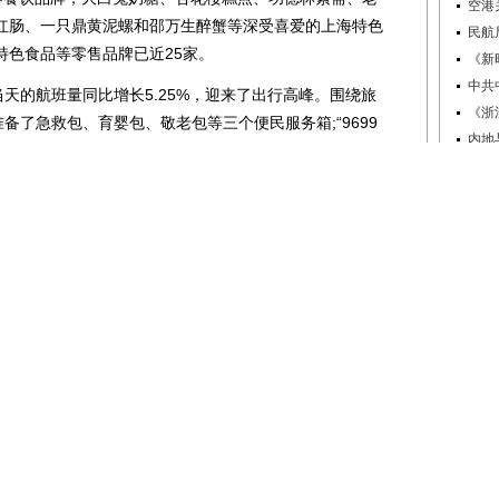
空港
红肠、一只鼎黄泥螺和邵万生醉蟹等深受喜爱的上海特色
民航
特色食品等零售品牌已近25家。
《新
中共
天的航班量同比增长5.25%，迎来了出行高峰。围绕旅
《浙
备了急救包、育婴包、敬老包等三个便民服务箱;“9699
内地
安检业务的旅客开通了即时转接服务，避免旅客二次拨打;机
机场
残疾人等行动不便的旅客准备了与各驻场单位无缝衔接的爱
解读
民航
求，浦东机场共有日上免税行、全家便利店、星巴克等
新版
，方便旅客候机时享受商业餐饮服务。机场也同时加开值
航
高峰，并在到达区行李转盘设置专人引导、辅助提取行
空客
南航
责编：admin
20
山航
新“
金鹏
网”的稿件，其版权属于国际空港信息网及其子站所有。其
保卫
明：“文章来源：国际空港信息网”。其他均转载、编译或摘