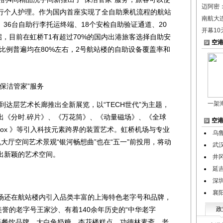
迈阿密
行个人护理。作为国内首座实现了全自助乘机流程的航站
南航大连
、36台自助行李托运终端、18个安检自助验证通道、20
开幕1
启，目前在虹桥T1有超过70%的国内出港旅客选择自助安
空
比例普遍均在80%左右，2号航站楼的自助设备覆盖率和
保洁管家”服务
一架
达层艺术长廊推出全新展览，以“TECH世代”为主题，
出《分时.碎片》、《万花筒》、《动量磁场》、《全球
空
-Box 》等引入科技元素跨界的装置艺术。虹桥机场与专业
乌
大厅空间艺术景观“银河畅想曲”也在“五一”前投用，将动
武
出新颖的艺术空间。
井
延
深
襄
还在航站楼内引入品类丰富的上海特色老字号和品牌，
美誉的老字号王家沙、有着140余年历史的“中华老字
政
栅等餐饮品牌，大白兔奶糖、杏花楼糕点、功德林素斋、老