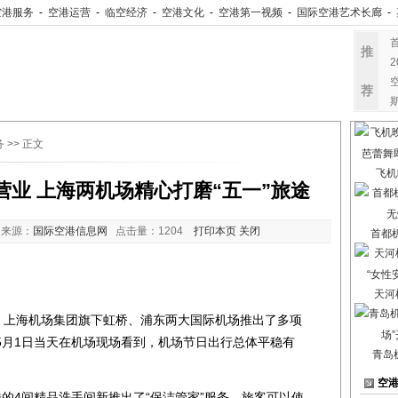
空港服务
-
空港运营
-
临空经济
-
空港文化
-
空港第一视频
-
国际空港艺术长廊
-
推
荐
务
>> 正文
飞机
时营业 上海两机场精心打磨“五一”旅途
 来源：
国际空港信息网
点击量：
1204
打印本页
关闭
首都
天河
上海机场集团旗下虹桥、浦东两大国际机场推出了多项
5月1日当天在机场现场看到，机场节日出行总体平稳有
青岛
空
4间精品洗手间新推出了“保洁管家”服务，旅客可以使