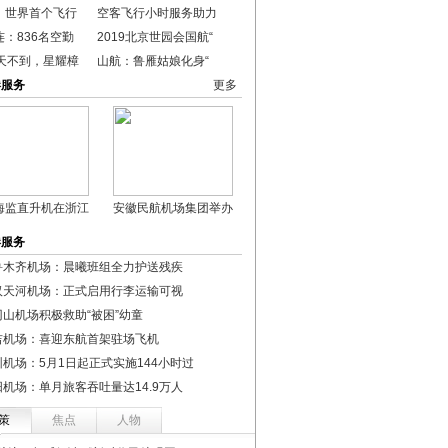
：世界首个飞行
空客飞行小时服务助力
：836名空勤
2019北京世园会国航“
0天不到，星耀樟
山航：鲁雁姑娘化身“
港服务
更多
海监直升机在浙江
安徽民航机场集团举办
港服务
鲁木齐机场：晨曦班组全力护送残疾
汉天河机场：正式启用行李运输可视
冈山机场积极救助“被困”幼童
吉机场：喜迎东航首架驻场飞机
圳机场：5月1日起正式实施144小时过
阳机场：单月旅客吞吐量达14.9万人
策
焦点
人物