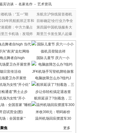
嘉宾访谈
-
名家名作
-
艺术资讯
首都机场：“五一”期
东航京沪快线留首都机
2019年民航航班正常和
目标确定!全行业力争全
空港观察：中方力量占
第四届中国机场服务大
斯里兰卡机场：发现炸
斯里兰卡发生第八起爆
晚点舞者自high
国际儿童节 庆六一小
机场爱卫办开展世
电脑故障怎么办?纽约J
机场为女性“开小
航班延误了?别着急，三
机场：全国首家 “
温州机场回应摆渡车30
港聚焦
更多