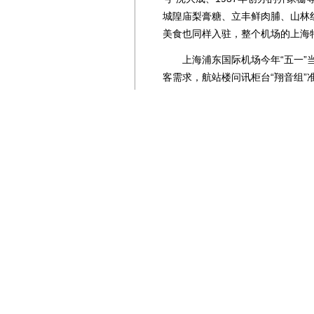
城隍庙梨膏糖、立丰鲜肉脯、山林
美食也同样入驻，整个机场的上海
上海浦东国际机场今年“五一”当
客需求，航站楼问讯柜台“翔音组”准
0”热线电话“海音组”为咨询机场
场爱心通道“天音组”则为老人、
心服务。
考虑到旅客出行候机时的各类需
16家店铺实现24小时全天候营业
机柜台，增强引导，应对柜台客流
李，提高运营效率。(钱擘 陈晟)
免责声明：
凡本站及其子站注明“国际空港信息
他媒体、网站或个人转载使用时必须注