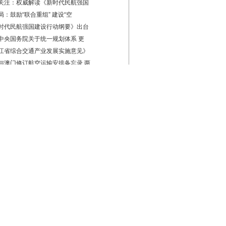
关注：权威解读《新时代民航强国
局：鼓励“联合重组” 建设“空
时代民航强国建设行动纲要》出台
中央国务院关于统一规划体系 更
江省综合交通产业发展实施意见》
与澳门修订航空运输安排备忘录 两
司征求《航空燃油供应系统清洗作
：分级分类管理国内航线 促进航空
局印发《中国民航国内航线航班评
《公共航空运输企业经营许可规定
企
建设
商务
飞行小时服务助力华夏航空A320机
大连：836名空勤人员“尝鲜”健康
19北京世园会国航“梦之翼”展厅开
：鲁雁姑娘化身“朗读者”，凝想
声”夺人！南航乘务员倾情演唱《
航空：开展海航创业26周年重温首
蓝天，昆明航空在行动