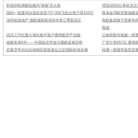
到深圳机场航站楼内“体验”无人机
湾流G550公务机北
国内一报废淘汰退役波音737-300飞机出售只需150万
珠海金湾航空新城建设
深圳机场地产 领航城荣获深圳市第三季双冠王
海航集团旗下首家专
落成
武汉:170亿重大项目集中落户通用航空产业园
云南弥勒市将建一类通
放眼未来5年——中国低空开放与通航发展趋势
广安引资857亿 通
石家庄申办综合保税区获批选址正定国际机场东侧
转塘一家婚车租赁店整