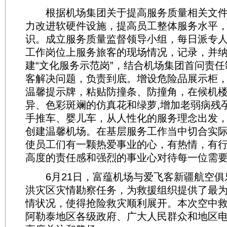
根据机场集团关于提高服务质量相关文件
力改进软硬件设施，提高员工整体服务水平
识。成立服务质量监督领导小组，每日派专
工作岗位上服务旅客的现场情况，记录，并
建“文化服务示范岗”，结合机场集团首问责
客解决问题，负责到底。增设危险品展示柜
温馨提示牌，粘贴防撞条、防撞角，在候机楼
异、色彩斑斓的仿真花和绿萝,增加老弱病残
手推车、婴儿车，从人性化的服务理念出发
创建温馨机场。在基层服务工作当中切合实
使员工们有一颗热爱事业的心，有热情，有
高度的责任感和强烈的事业心对待每一位需
6月21日，富蕴机场与爱飞客新疆航空俱
洪灾区灾情勘察任务，为救援组织提供了最
情状况，使得抢险救灾顺利展开。本次空中
阿勒泰地区各级政府、广大人民群众和地区