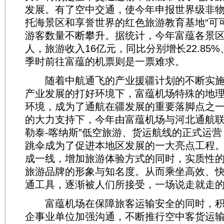
发展。有了空中交通，使今年申报世界级非
托海景区和享誉世界的红色旅游教育基地“可
游客数量不断攀升。据统计，今年富蕴各景区
人，旅游收入16亿元，同比分别增长22.85%、
季时前往富蕴的机票则是一票难求。
随着中航通飞的产业援疆计划的不断实施
产业发展的打好环境下，富蕴机场特殊的地
环境，成为了通航在疆发展的重要落脚点之
的大力支持下，今年由富蕴机场与河北通航联
勒泰-喀纳斯”低空旅游、货运航线的正式运营
跳伞成为了促进本地区发展的一大亮点工程
成一线，增加旅游体验方式的同时，实质性
旅游品牌的形象与知名度。从而乘坐高效、
通工具，逐渐被人们所接受，一场说走就走
富蕴机场在保障旅客运输安全的同时，积
企事业单位加强沟通，不断推行空中客货运