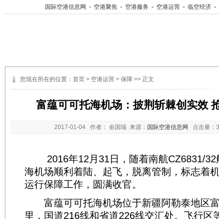
国际空港信息网
-
空港聚焦
-
空港服务
-
空港运营
-
临空经济
-
您现在所在的位置：
首页
>
空港运营
>
保障
>> 正文
富蕴可可托海机场：披荆斩棘创实效 
2017-01-04
作者： 俞国瑞 来源：
国际空港信息网
点击量：
2016年12月31日，随着南航CZ6831/
海机场顺利着陆、起飞，脱离管制，标志着机场
运行保障工作，圆满收官。
富蕴可可托海机场位于新疆阿勒泰地区富蕴
里，国道216线和省道226线交汇处。飞行区