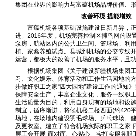
集团在业界的影响力与富蕴机场品牌价值、
改善环境 提能增效
富蕴机场各项基础设施建设日新月异，正
进。2016年度，机场完善控制区捕鸟网的设
泵房，航站区内的公共卫生间、篮球场。利
植、家禽养殖试点。县城到机场的公交专线
运营，都极大的改善了机场的服务水平，且
根据机场集团《关于建设新疆机场集团工
习、文化娱乐、体育活动和工作生活园地的
步做好职工之家“四大园地”建设工作的通知
保障安全生产，丰富企业文化，服务一线职
生活质量为目的，利用自身现有的场地和设
制宜，循序渐进，将候机楼二楼西面(约420
场地，在场地内建设羽毛球场、乒乓球场、
及更衣室。建立了符合机场实际的职工之家“
层工会开展“面对面、心贴心、实打实服务职