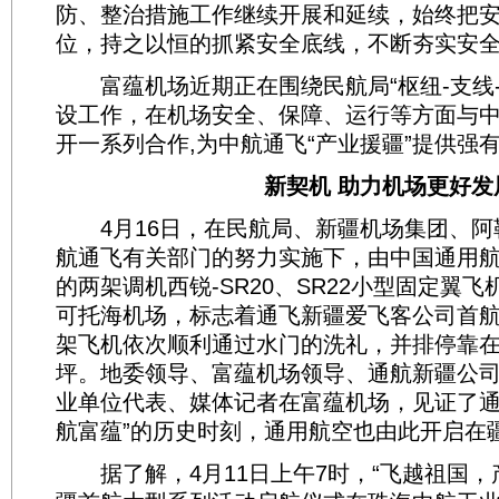
防、整治措施工作继续开展和延续，始终把
位，持之以恒的抓紧安全底线，不断夯实安
富蕴机场近期正在围绕民航局“枢纽-支线-
设工作，在机场安全、保障、运行等方面与
开一系列合作,为中航通飞“产业援疆”提供强
新契机 助力机场更好发
4月16日，在民航局、新疆机场集团、阿
航通飞有关部门的努力实施下，由中国通用
的两架调机西锐-SR20、SR22小型固定翼
可托海机场，标志着通飞新疆爱飞客公司首
架飞机依次顺利通过水门的洗礼，并排停靠在
坪。地委领导、富蕴机场领导、通航新疆公
业单位代表、媒体记者在富蕴机场，见证了通
航富蕴”的历史时刻，通用航空也由此开启在
据了解，4月11日上午7时，“飞越祖国，