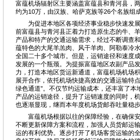
富蕴机场辐射区主要涵盖富蕴县和青河县，
约为10万，由汉族、哈萨克族等26个名族组
为促进本地区各项经济事业稳步快速发展
前富蕴县与青河县正着力打造原生态的牛、
产品和特产的交通运输需求，经过不断调查
蕴特色的大尾羊羔肉、风干羊肉、阿勒泰冷
全国二十多个城市。但是，运销途径和速度
发展的一个瓶颈。为提振富蕴地区农副产品
力，打造本地区货运新通道，富蕴机场机场
展开合作，依托机场快捷高效的交通运输特点
绿色通道”。不仅节约运输成本，还丰富了本
产品的运销途径，提升了运销速度的同时，
也逐渐显现，继而本年度机场货邮吞吐量稳
富蕴机场根据以往的保障经验，在确保安
不断更新保障方案和流程，加强人员货邮运
运的有利优势。逐步打开了机场客货运输的全