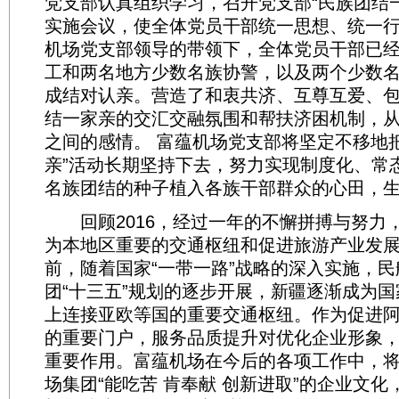
党支部认真组织学习，召开党支部“民族团结
实施会议，使全体党员干部统一思想、统一
机场党支部领导的带领下，全体党员干部已经
工和两名地方少数名族协警，以及两个少数
成结对认亲。营造了和衷共济、互尊互爱、
结一家亲的交汇交融氛围和帮扶济困机制，
之间的感情。 富蕴机场党支部将坚定不移地
亲”活动长期坚持下去，努力实现制度化、常
名族团结的种子植入各族干部群众的心田，
回顾2016，经过一年的不懈拼搏与努力
为本地区重要的交通枢纽和促进旅游产业发
前，随着国家“一带一路”战略的深入实施，
团“十三五”规划的逐步开展，新疆逐渐成为
上连接亚欧等国的重要交通枢纽。作为促进
的重要门户，服务品质提升对优化企业形象
重要作用。富蕴机场在今后的各项工作中，
场集团“能吃苦 肯奉献 创新进取”的企业文