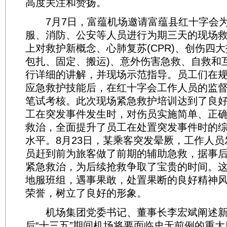
高度关注和赞扬。
7月7日，富蕴机场邀请富蕴县红十字会为
服、消防、公安等人员进行为期三天的现场
上对救护新概念、心肺复苏(CPR)、创伤四大
包扎、固定、搬运)、意外伤害急救、自救和
行详细的讲解，并现场示范指导。员工们在
应急救护技能后，在红十字会工作人员的监
笔试考核。此次现场紧急救护培训达到了良
工在突发事件发生时，对伤员实施简单、正
救治，全面提升了员工在处置突发事件时的
水平。8月23日，某乘客突发晕厥，工作人
员赶到前为旅客做了前期的辅助急救，据事
紧急救治，为后续抢救争取了宝贵的时间。
地服班组，遇事果敢，处置果断的良好精神
荣誉，树立了良好的形象。
机场集团党委书记、董事长李宏斌阐述新
后“十三五”期间机场将要面临史无前例的重