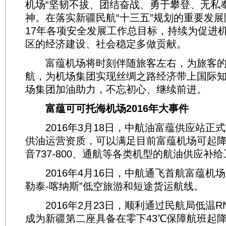
机场“坚韧不拔、团结奋战、勇于攀登、无私
神。在落实新疆民航“十三五”规划的重要发展
17年各项安全发展工作总目标，持续为促进
区的经济建设、社会稳定多做贡献。
富蕴机场将时刻伴随旅客左右，为旅客的
航，为机场集团实现丝绸之路经济带上国际
场集团加油助力，不忘初心、继续前进。
富蕴可可托海机场2016年大事件
2016年3月18日，中航油富蕴供应站正
供油运营资质，可以满足目前富蕴机场可起降的
音737-800、通航等各类机型的航油供应补
2016年4月16日，中航通飞首航富蕴机场
勒泰-喀纳斯”低空旅游和短途货运航线。
2016年2月23日，顺利通过民航局低温R
成为新疆第二座具备在零下43℃保障航班起