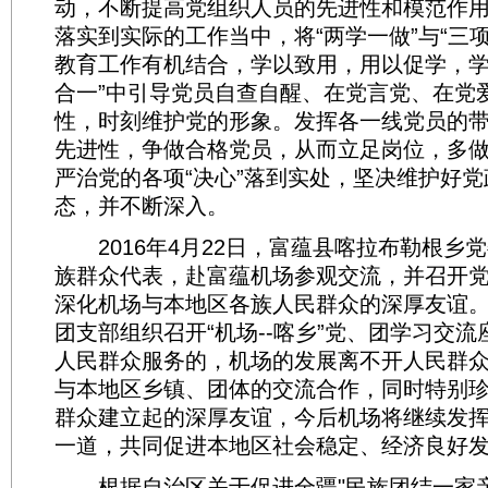
动，不断提高党组织人员的先进性和模范作
落实到实际的工作当中，将“两学一做”与“三
教育工作有机结合，学以致用，用以促学，学
合一”中引导党员自查自醒、在党言党、在党
性，时刻维护党的形象。发挥各一线党员的
先进性，争做合格党员，从而立足岗位，多
严治党的各项“决心”落到实处，坚决维护好
态，并不断深入。
2016年4月22日，富蕴县喀拉布勒根乡
族群众代表，赴富蕴机场参观交流，并召开
深化机场与本地区各族人民群众的深厚友谊
团支部组织召开“机场--喀乡”党、团学习交
人民群众服务的，机场的发展离不开人民群
与本地区乡镇、团体的交流合作，同时特别
群众建立起的深厚友谊，今后机场将继续发
一道，共同促进本地区社会稳定、经济良好
根据自治区关于促进全疆"民族团结一家亲