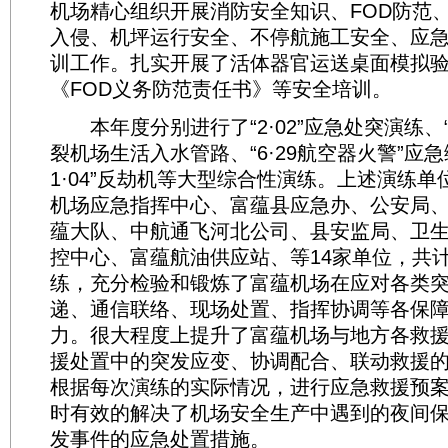
机场精心组织开展消防安全知识、FOD防范
入侵、机坪运行安全、不停航施工安全、应
训工作。扎实开展了活体器官运送桌面模拟
《FOD义务防范责任书》等安全培训。
本年度分别进行了“2·02”应急处突演练、“2
裂机场生活入水管路、“6·29航空器火警”应急
1·04”反劫机等大型综合性演练。上述演练
机场应急指挥中心、富蕴县应急办、公安局
蕴大队、中航通飞河北公司、县安监局、卫
控中心、富蕴航油供应站、等14家单位，共计
练，充分检验和锻炼了富蕴机场在应对各类
递、通信联络、现场处置、指挥协调等各保
力。很大程度上提升了富蕴机场与地方各救
援处置中的突发应变、协调配合、联动救援
根据每次演练的实际情况，进行应急救援预
时有效的解决了机场安全生产中遇到的夜间
发事件的应急处置措施。