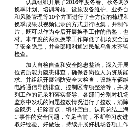
认真组织开展了2016年度冬春、秋冬两
换季计划、培训考核、设施设备维护、业务
和风险管理等10个方面进行了全方位的梳理
换季成果以视频记录的方式进行收集，并制
片，既可以作为今后开展换季工作的借鉴，
材。本年度的两次换季工作降低了机场安全
了安全隐患，并全部顺利通过民航乌鲁木齐
检查。
加大自检自查和安全隐患整治，深入开展
位资质能力隐患排查，确保各岗位人员资质
求。并组织开展消防安全大检查，设施车辆
电路通信导航排查、控制区专项整治等，并
列工作的记录和落实督导。各部门分别对机
监察中发现的问题整改情况进行了整改，消
全隐患，扫除盲点，填补空白。认真总结上海虹
1”事件的安全问题，立足当前，不断学习改
取好经验、好做法，持续开展好机场各项工