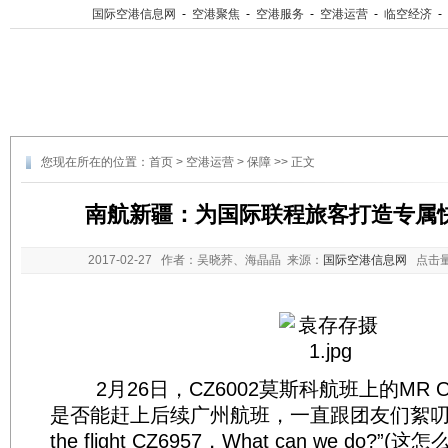
国际空港信息网
-
空港聚焦
-
空港服务
-
空港运营
-
临空经济
-
您现在所在的位置：
首页
>
空港运营
>
保障
>> 正文
南航新疆：为国际联程旅客打造专属快
2017-02-27
作者：吴晓荞、海晶晶 来源：
国际空港信息网
点击
2月26日，CZ6002莫斯科航班上的MR 
是否能赶上后续广州航班，一直跟团友们絮叨着“We 
the flight CZ6957，What can we do?