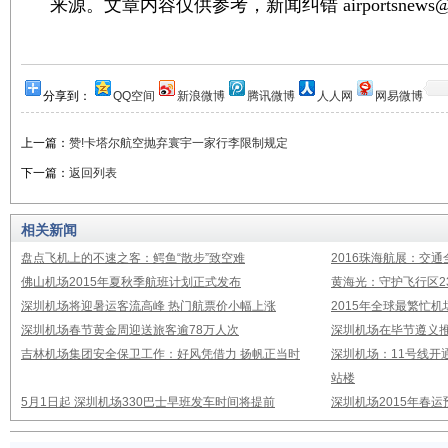
来源。文章内容仅供参考，新闻纠错 airportsnews@1
分享到：
QQ空间
新浪微博
腾讯微博
人人网
网易微博
上一篇：
赞!卡塔尔航空抛弃寰宇一家行李限制规定
下一篇：
返回列表
相关新闻
盘点飞机上的不速之客：鳄鱼“散步”致空难
2016珠海航展：交通
佛山机场2015年夏秋季航班计划正式发布
黄海光：守护飞行区23
深圳机场将迎暑运客流高峰 热门航票价小幅上涨
2015年全球最繁忙
深圳机场春节黄金周迎送旅客逾78万人次
深圳机场在毕节遵义推
吉林机场集团安全保卫工作：好风凭借力 扬帆正当时
深圳机场：11号线开
站楼
5月1日起 深圳机场330巴士早班发车时间将提前
深圳机场2015年春运