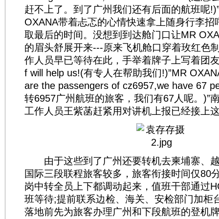
赶不上了。到了广州我们还有后面的航班呢!)
OXANA带着忐忑的心情快速拿上随身行李招
取最后的时间。没想到到达舱门口让MR OXA
的眉头舒展开来---原来飞机舱口穿着玫红色
作人员早已等待在此，手举着牌子上写着团友的名字
f will help us!(有专人在帮助我们!)”MR O
are the passengers of cz6957,we have 6
转6957广州航班的旅客，我们有67人呢。)
工作人员王紫菡赶紧用对讲机上报已经接上
由于这些到了广州还要转机去柬埔寨、越
国际三段联程旅客较多，旅客衔接时间仅80分
岗中转全员上下都调动起来，值班干部通过H
班等待;提前联系边检、海关、安检部门加柜
落地前先为旅客办理广州和下段航班的登机