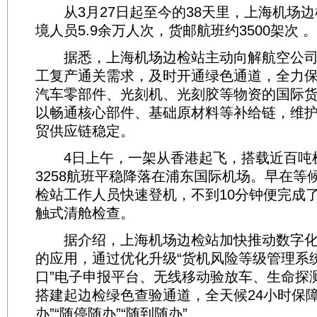
从3月27日起至今的38天里，上海机场边
境人员5.9余万人次，货邮航班约3500架次 。
据悉，上海机场边检站主动向解航空公司
工复产通关需求，及时开通绿色通道，全力
汽车零部件、光刻机、光刻胶等物资的国际
以畅通核心部件、基础原材料等补给链，维
贸供应链稳定。
4日上午，一架从香港起飞，搭载近百吨机
3258航班平稳降落在浦东国际机场。早在等
检站工作人员快速登机，不到10分钟便完成
触式清舱检查。
据介绍，上海机场边检站加快推动数字化
的应用，通过优化升级“货机风险等级管理系统
口”电子申报平台、无线移动验放车、生命探
搭建起边检绿色查验通道，全天候24小时保障
办”“随停随办”“随到随办”。