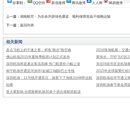
分享到：
QQ空间
新浪微博
腾讯微博
人人网
网易微博
上一篇：
湖南航空：为生命开辟绿色通道 顺利保障造血干细胞运输
下一篇：
返回列表
相关新闻
盘点飞机上的不速之客：鳄鱼“散步”致空难
2016珠海航展：交通
佛山机场2015年夏秋季航班计划正式发布
黄海光：守护飞行区23
深圳机场将迎暑运客流高峰 热门航票价小幅上涨
克拉玛依市区至机场
南宁机场开通至河池市(金城江)城际巴士专线
2015年全球最繁忙
深圳机场：11号线开通首日，旅客下了地铁3分钟即达航
深圳机场在毕节遵义推
站楼
深圳机场春节黄金周迎
受大雾影响 合肥新桥机场30多个进出港航班延误