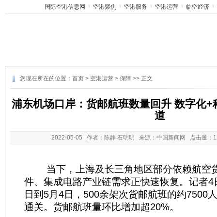
国际空港信息网
-
空港聚焦
-
空港服务
-
空港运营
-
临空经济
-
您现在所在的位置：
首页
>
空港运营
>
保障
>> 正文
浦东机场口岸：货邮航班数量回升 数字化+
道
2022-05-05
作者：陈静 石明明 来源：中国新闻网 点击量：
当下，上海及长三角地区部分依赖航空货
件、集成电路产业链需求正快速恢复。记者4日
日到5月4日，500余架次货邮航班的约750
通关。货邮航班量环比增加超20%。