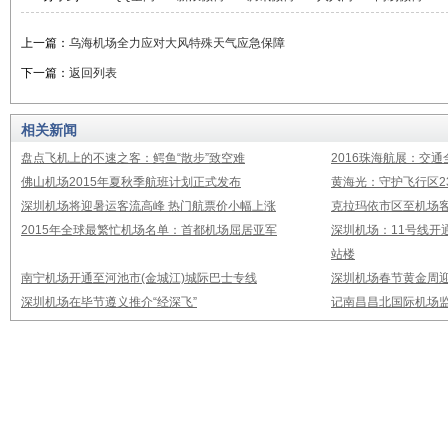
上一篇：
乌海机场全力应对大风特殊天气应急保障
下一篇：
返回列表
相关新闻
盘点飞机上的不速之客：鳄鱼“散步”致空难
2016珠海航展：交通
佛山机场2015年夏秋季航班计划正式发布
黄海光：守护飞行区23
深圳机场将迎暑运客流高峰 热门航票价小幅上涨
克拉玛依市区至机场
2015年全球最繁忙机场名单：首都机场屈居亚军
深圳机场：11号线开
站楼
南宁机场开通至河池市(金城江)城际巴士专线
深圳机场春节黄金周迎
深圳机场在毕节遵义推介“经深飞”
记南昌昌北国际机场