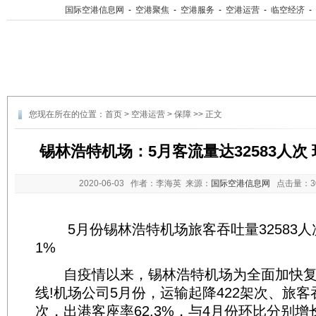
国际空港信息网
-
空港聚焦
-
空港服务
-
空港运营
-
临空经济
-
您现在所在的位置：
首页
>
空港运营
>
保障
>> 正文
锡林浩特机场：5月客流量达32583人次 环
2020-06-03
作者：李海英 来源：
国际空港信息网
点击量：
5月份锡林浩特机场旅客吞吐量32583人次
1%
自疫情以来，锡林浩特机场为全面加快复
线!机场公司5月份，运输起降422架次、旅客吞
次，出港客座率62.3%，与4月份环比分别增长86