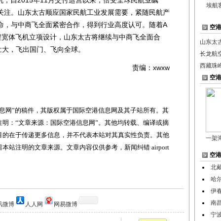
埃航
关注。山东太古顺应国家民航工业发展需要，紧随民航产
命，与中商飞全面紧密合作，得到行业高度认可。随着A
空
远程宽体飞机立项设计，山东太古将继续与中商飞全面合
山东太古
壮大，飞出国门、飞向全球。
长龙航
西藏珠
责编：xwxw
空
网”的稿件，其版权属于国际空港信息网及其子站所有。其
明：“文章来源：国际空港信息网”。其他均转载、编译或摘
目的在于传递更多信息，并不代表本站对其真实性负责。其他
一架
站注明的文章来源。文章内容仅供参考，新闻纠错 airport
空
北
哈
伊
南
讯微博
人人网
网易微博
宁