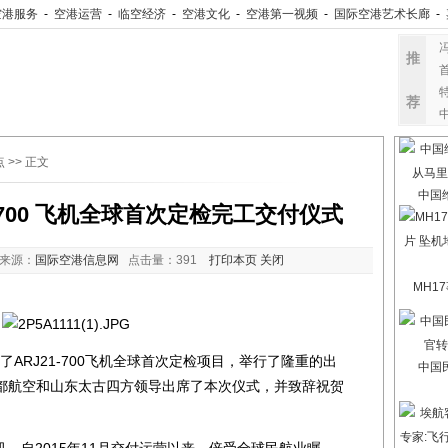
空港服务
-
空港运营
-
临空经济
-
空港文化
-
空港第一视频
-
国际空港艺术长廊
-
推
荐
点
>> 正文
中国
-700 飞机全球首次定检完工交付仪式
 来源：
国际空港信息网
点击量：
391
打印本页
关闭
MH1
ARJ21-700飞机全球首次定检项目，举行了隆重的出
中国
都航空和山东太古四方领导出席了本次仪式，并致辞祝贺
，自2015年11月交付运营以来，倍受全球民航业瞩