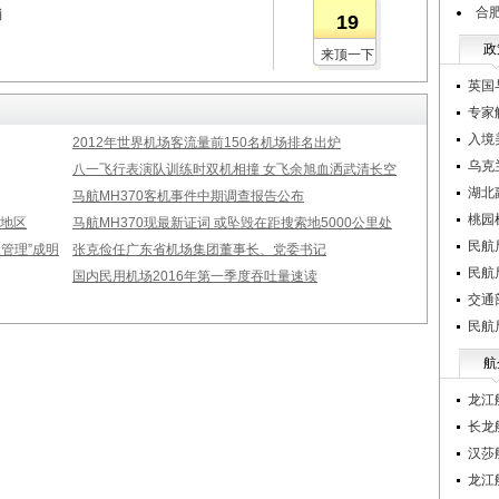
合
消
19
政
来顶一下
英国
专家
入境
2012年世界机场客流量前150名机场排名出炉
乌克
八一飞行表演队训练时双机相撞 女飞余旭血洒武清长空
湖北
马航MH370客机事件中期调查报告公布
桃园
家地区
马航MH370现最新证词 或坠毁在距搜索地5000公里处
民航
管理”成明
张克俭任广东省机场集团董事长、党委书记
民航
国内民用机场2016年第一季度吞吐量速读
交通
民航
航
龙江
长龙
汉莎
龙江