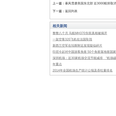
上一篇：
暴风雪袭美国东北部 近3000航班取
下一篇：
返回列表
相关新闻
整整八个月 马航MH370失联真相被揭开
一架空客320飞机在法国坠毁
新西兰空军在珀斯附近发现疑似碎片
印尼今起对中国游客免签 50个免签落地签国
深圳机场：近30家机场交流节能减排 “机场碳
年重点
2014年全国机场生产统计公报及吞吐量排名