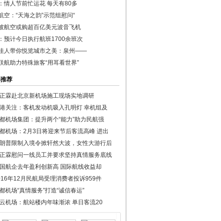
：情人节前忙运花 每天有80多
航空：“天海之韵”示范组慰问“
坡航空或购超百亿美元波音飞机
：预计今日执行航班1700余班次
佳人带你悦览城市之美：泉州——
联航助力特殊旅客“用耳看世界”
彩推荐
正霖赴北京新机场施工现场实地调研
港关注：客机发动机吸入孔明灯 幸机组及
都机场集团：提升两个“能力”助力民航强
都机场：2月3日将迎来节后客流高峰 进出
朗普限制入境令掀轩然大波，女性大游行后
正霖慰问一线员工并要求坚持真情服务底线
国航企去年盈利创新高 国际航线收益却
016年12月民航局受理消费者投诉959件
都机场“真情服务”打造“诚信春运”
云机场：航站楼内年味渐浓 单日客流20