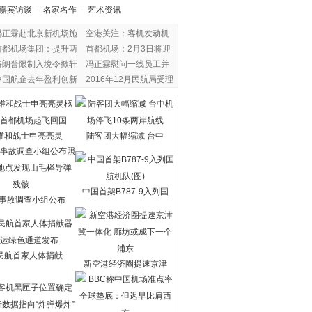
嘉宾访谈
-
名家名作
-
艺术资讯
冯正霖赴北京新机场施
空港关注：客机发动机
首都机场集团：提升两
首都机场：2月3日将迎
特朗普限制入境令掀轩
冯正霖慰问一线员工并
中国航企去年盈利创新
2016年12月民航局受理
维和战士申亮亮灵
陆客团大幅缩减 台中
中国首架B787-9入列国
7事故调查小组公布
民航首家人体捐献
新空港经济圈提速京津