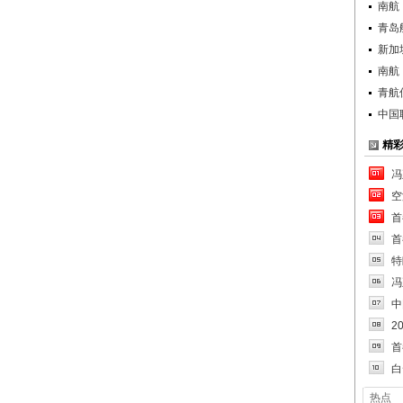
南航
青岛
新加
南航
青航
中国
精
冯
空
首
首
特
冯
中
2
首
白
热点