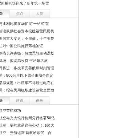
肥新桥机场迎来了新年第一场雪
策
焦点
人物
与比利时将在华扩展“一站式”签
解读鼓励社会资本投建运营民用机
美国重大变更：不照做，十年美签
兰对中国公民施行落地签证
副省长许克振：解放思想主动谋划
机场：拟调高收费 平均每名旅
局将进一步改革完善航班时刻管理
局：800公里以下票价由航企自定
部拟规定：出租车不得通过电召在
局：拟在民用机场建设运营全面放
企
建设
商务
航空首航成功
航空与光大银行杭州分行签署50亿
航空：要的就是这份心动！顶级大
航空：开航运营 首航哈尔滨—合