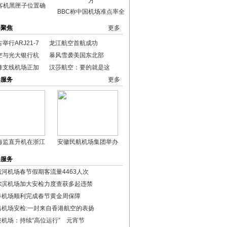
客机黑匣子位置确
BBC称中国机场准点率全
港聚焦
更多
举行ARJ21-7
龙江航空首航成功
空与光大银行杭
暴风雪袭美国东北部
峰支线机场正加
汉莎航空：要的就是这
港服务
更多
海监直升机在浙江
安徽民航机场集团举办
港服务
戴河机场春节假期客流量4463人次
尔滨机场加大安检力度查获多起违禁
春机场顺利完成春节黄金周保障
昌机场安检:一封来自香港航空的表扬
波机场：持续“高位运行” 元宵节