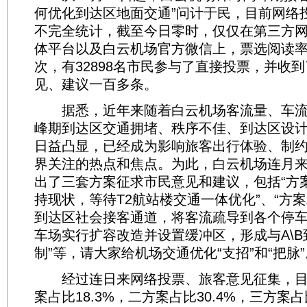
何优化到达区地面交通”问计于民，目前网络
不完全统计，截至今日零时，仅仅在第三方
体平台以及白云机场官方微信上，票选阅读率就
次，有32898名市民参与了直接投票，并收
见、建议一百多条。
据悉，近年来随着白云机场客流量、车流
峰期到达区交通拥堵、秩序不佳、到达区设
日益凸显，已经成为影响旅客出行体验、制
界关注的热点和焦点。为此，白云机场连月
出了三套方案征求市民意见和建议，包括“方
持现状，等待T2航站楼交通一体优化”、“方案
到达区社会接客通道，将客流疏导到各个停车
车场实行扩容改造并设置缓冲区，形成与A\
制”等，请大家给机场交通优化“支招”和“把脉”
经过连日来网络投票、旅客意见征集，目
案占比18.3%，二方案占比30.4%，三方案占