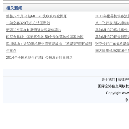
相关新闻
整整八个月 马航MH370失联真相被揭开
2012年世界机场客流
一架空客320飞机在法国坠毁
八一飞行表演队训练时
新西兰空军在珀斯附近发现疑似碎片
马航MH370客机事
印尼今起对中国游客免签 50个免签落地签国家地区
马航MH370现最新证
深圳机场：近30家机场交流节能减排 “机场碳管理”成明
张克俭任广东省机场
年重点
国内民用机场2016
2014年全国机场生产统计公报及吞吐量排名
关于我们
|
法律声
国际空港信息网版权
Copyright www.
京