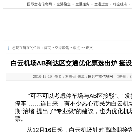
国际空港信息网
-
空港聚焦
-
空港服务
-
空港运营
-
临空经济
-
您现在所在的位置：
首页
>
空港聚焦
>
焦点
>> 正文
白云机场AB到达区交通优化票选出炉 挺
2016-12-19
作者：罗志娟 来源：
国际空港信息网
点击量：
“可不可以考虑停车场与AB区接驳”、“发
停车”……连日来，有不少热心市民为白云机
期“治堵”提出了“专业级”的建议，也为优化
票。
从12月16日起，白云机场针对高峰期接客