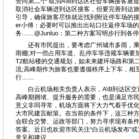
赞同第二个“取消A\B到达区社会车辆接客通
取消社会车辆进到达区接客，但要完善到达
引导，确保旅客尽快就近找到附近停车场的接客
er小傅：必要时可以推出出站口往返停车场
务……@Junluo：第二种方案写明步行到各
还有市民提出，要考虑广州城市多雨，乘
雨棚;对一些占用车道、乱停车等违规车辆要
T2航站楼的交通规划，如未来建环场路和第
流;高峰期作为旅客也要遵循秩序上下车，相
行……
白云机场相关负责人表示，A\B到达区交
高峰期拥堵、提升服务的需要，也是满足市
意义非同寻常，机场方面将下大力气着手优
大市民建言献策。在当前的条件下，这三种
会联合交警、运政等部门，努力寻求现有条
答案。近日也欢迎市民关注“白云机场发布”
意见和建议。