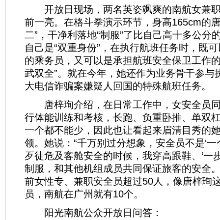
开放日现场，两名英姿飒爽的南航女兼职
前一亮。在格斗拳演示环节，身高165cm的
二”，干净利落地“制服”了比自己高十多公分
自己是“双重身份”，在执行航班任务时，既
的乘务员，又可以是承担航班安全保卫工作的
武双全”。就在今年，她还作为业务骨干参与
大电信诈骗案嫌疑人回国的特殊航班任务。
唐梓珣介绍，在日常工作中，女安全员同
行体能训练和考核，长跑、负重卧推、单双杠.
一个都不能少，因此也让看起来眉清目秀的她
领。她说：“千万别过分想象，安全员不是‘一
歹徒危及客舱安全的时候，我穿高跟鞋、‘一步
制服，和其他机组成员共同保证旅客的安全。
前女性专、兼职安全员超过50人，像唐梓珣
员，南航在广州就有10个。
阳光南航公众开放日问答：