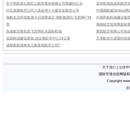
关于拟批准云南红土航空股份有限公司筹建的公示
深圳机场低成本航空强
约旦皇家航空公司入选全球十大最安全航空公司
中国国航被Skytrax
海航生态科技集团今日挂牌成立 海航集团向“互联网+”转
中国民航机场建设集团公
型
海南航空迎来两架崭新A3
东海航空客机首飞昆明长水国际机场
奥凯航空有限公司创业
岳阳机场建设获批 选址地距市中心19公里
天津航空引进国内首架E
成都新机场将有几家基地航空公司?
关于我们
|
法律声
国际空港信息网版权
Copyright www.
京