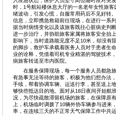
入应急状态，医护人员坚守岗位随时应对突发
时，1号航站楼休息大厅的一名老年女性旅客
绪波动，引发心慌，自服常用药后不见好转
信息，立即携急救箱前往现场，在进行一系
据当时病情变化以及该旅客既往心脏病史判
进一步治疗，并协助旅客家属将旅客安全抬
影响下，当时道路能见度不足10米，却没有
的脚步，救护车承载着医务人员对于患者生
业的诠释，凭借着司机专业精湛的驾驶技术
病旅客转送至市内医院。
在服务保障现场，每一个服务人员都急旅
有急事无法等待的旅客，积极为他们想办法
手续，帮着协调车辆、运送行李，甚至送上
够快些抵达目的地。面对从18日夜间开始航
况，为尽快疏散滞留机场的旅客，在保障原
上，机场临时调拨了10辆外协车辆参与进来
率，在连续三天的不正常天气保障工作中共运送