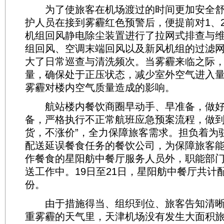
为了使旅客在机场渡过的时间更加安全舒
护人员在接到雾霾红色预警后，便提前对1、
机组回风静电除尘装置进行了拉网式排查与
组回风、空调末端回风以及新风机组的过滤
大了日常巡查与清洗频次。当雾霾来临之际
量，确保处于正压状态，减少室外空气进入
雾霾对楼内空气质量造成的影响。
航站楼内餐饮商圈早动手、早准备，做好
备，严格执行不正常航班应急预案流程，做到
货，不涨价”，全力保障旅客需求。担负着为
配送延误餐食任务的餐饮公司，为保障旅客
作餐食的星阳舫中餐厅服务人员外，职能部
送工作中。19日至21日，星阳舫中餐厅共计配
份。
由于措施得当、组织到位、旅客告知清晰
重雾霾的天气里，天津机场没有发生大面积