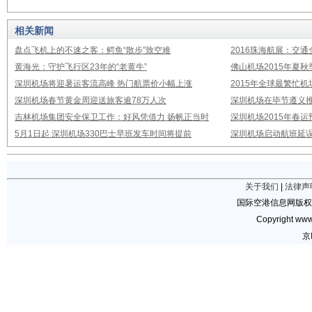
相关新闻
盘点飞机上的不速之客：鳄鱼“散步”致空难
2016珠海航展：交通
黄海光：守护飞行区23年的“老黄牛”
佛山机场2015年夏
深圳机场将迎暑运客流高峰 热门航票价小幅上涨
2015年全球最繁忙
深圳机场春节黄金周迎送旅客逾78万人次
深圳机场在毕节遵义推
吉林机场集团安全保卫工作：好风凭借力 扬帆正当时
深圳机场2015年春运
5月1日起 深圳机场330巴士早班发车时间将提前
深圳机场启动航班延误
关于我们
|
法律声
国际空港信息网版权
Copyright www.
京