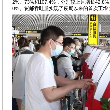
2%、73%和107.4%，分别较上月增长42.8%、
0%。货邮吞吐量实现了疫期以来的首次正增