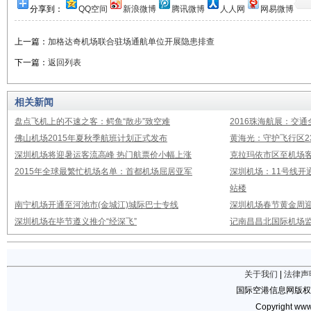
分享到：
QQ空间
新浪微博
腾讯微博
人人网
网易微博
上一篇：
加格达奇机场联合驻场通航单位开展隐患排查
下一篇：
返回列表
相关新闻
盘点飞机上的不速之客：鳄鱼“散步”致空难
2016珠海航展：交通
佛山机场2015年夏秋季航班计划正式发布
黄海光：守护飞行区23
深圳机场将迎暑运客流高峰 热门航票价小幅上涨
克拉玛依市区至机场
2015年全球最繁忙机场名单：首都机场屈居亚军
深圳机场：11号线开
站楼
南宁机场开通至河池市(金城江)城际巴士专线
深圳机场春节黄金周迎
深圳机场在毕节遵义推介“经深飞”
记南昌昌北国际机场
关于我们
|
法律声
国际空港信息网版权
Copyright www.