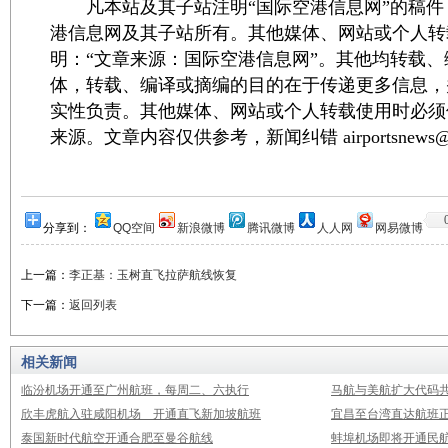
凡本站及其子站注明“国际空港信息网”的稿件
港信息网及其子站所有。其他媒体、网站或个人转
明：“文章来源：国际空港信息网”。其他均转载
体，转载、编译或摘编的目的在于传递更多信息，
实性负责。其他媒体、网站或个人转载使用时必须
来源。文章内容仅供参考，新闻纠错 airportsnews@1
分享到：
QQ空间
新浪微博
腾讯微博
人人网
网易微博
上一篇：
李正基：玉树直飞拉萨航线恢复
下一篇：
返回列表
相关新闻
临汾机场开通至广州航班，每周二、六执行
马航与美航扩大代码
欣丰虎航入驻咸阳机场 开通直飞新加坡航班
宜昌至台湾直达航班
泰国新时代航空开通合肥至曼谷航线
蚌埠机场即将开通民