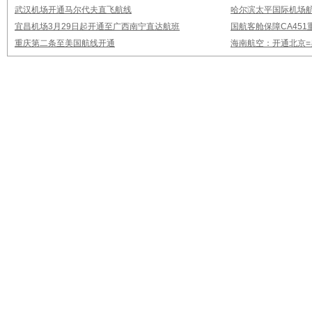
武汉机场开通马尔代夫直飞航线
哈尔滨太平国际机场
宜昌机场3月29日起开通至广西南宁直达航班
国航客舱保障CA451
重庆第二条至美国航线开通
海南航空：开通北京=