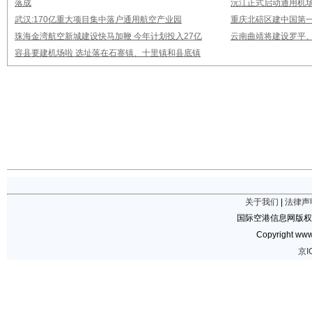
落成
沅江正式启动通用机
武汉:170亿重大项目集中落户通用航空产业园
重庆北碚区建中国第
珠海金湾航空新城建设快马加鞭 今年计划投入27亿
云南曲靖将建设罗平
容县要建机场啦 选址落在石寨镇、十里镇和县底镇
关于我们
|
法律声
国际空港信息网版权
Copyright www.
京I