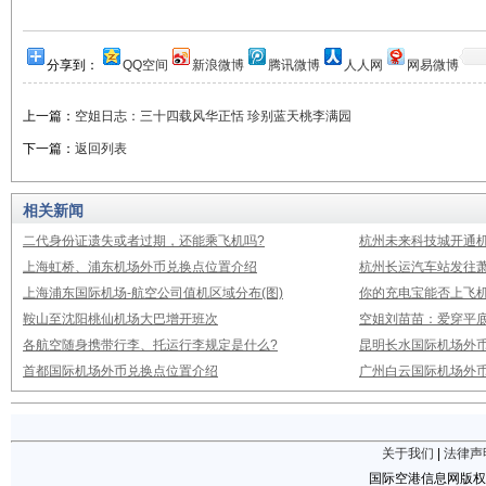
分享到：
QQ空间
新浪微博
腾讯微博
人人网
网易微博
上一篇：
空姐日志：三十四载风华正恬 珍别蓝天桃李满园
下一篇：
返回列表
相关新闻
二代身份证遗失或者过期，还能乘飞机吗?
杭州未来科技城开通
上海虹桥、浦东机场外币兑换点位置介绍
杭州长运汽车站发往
上海浦东国际机场-航空公司值机区域分布(图)
你的充电宝能否上飞机
鞍山至沈阳桃仙机场大巴增开班次
空姐刘苗苗：爱穿平底
各航空随身携带行李、托运行李规定是什么?
昆明长水国际机场外
首都国际机场外币兑换点位置介绍
广州白云国际机场外
关于我们
|
法律声
国际空港信息网版权