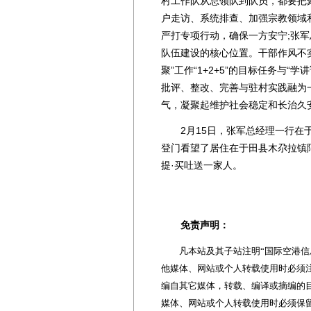
村工作队从总领队到队员，都要把
户走访、系统排查、加强宗教领域
严打专项行动，确保一方安宁;张军
队伍建设的核心位置。干部作风不
聚”工作“1+2+5”的目标任务与
批评、整改、完善与驻村实践融为
气，凝聚起维护社会稳定和长治久
2月15日，张军总经理一行在于
登门看望了居住在于田县木尕拉镇
提·买吐送一家人。
免责声明：
凡本站及其子站注明“国际空港信息
他媒体、网站或个人转载使用时必须注
编自其它媒体，转载、编译或摘编的
媒体、网站或个人转载使用时必须保留本