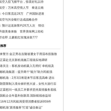
航空入驻飞猪平台，惊喜好礼以待
航空：万米高空情人节 奉送云南
：今日客流近28万 广州国际进港
航空与兴业银行达成战略合作
：预计运送旅客约26万人次 情侣
升级美食体验 世界美味网上轻松
节在即 土豪航红玫瑰涂装777
彩推荐
来警方:金正男在吉隆坡遭女子用湿布捂脸致
正霖赴北京新机场施工现场实地调研
港关注：客机发动机吸入孔明灯 幸机组及
都机场集团：提升两个“能力”助力民航强
都机场：2月3日将迎来节后客流高峰 进出
朗普限制入境令掀轩然大波，女性大游行后
正霖慰问一线员工并要求坚持真情服务底线
国航企去年盈利创新高 国际航线收益却
016年12月民航局受理消费者投诉959件
都机场“真情服务”打造“诚信春运”