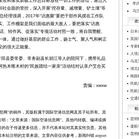
聚焦和落实新疆工作总目标放在一切工作的首位，通过入
李
和社会面的管控，深入开展“挖存量、减增量、铲土壤”等
乌
总经理强调，2017年“访惠聚”要把干部作风摆在工作队
政
实、工作棚架是我们面临的最大敌人，要把落实“访惠
“学讲话、转作风、促落实”专项活动对照一致，将自我警醒、
日本
一体。通过做好基层的群众工作，扬士气、聚人气和树正
英国
专家
安的强大正能量。
入境
田县委常委、常务副县长胡江等人的陪同下，携带礼品
乌克
阿热木喀木村的“民族团结一家亲”活动结对认亲户艾合买
湖北
桃园
民航
责编：xwxw
民航
交通
航
网”的稿件，其版权属于国际空港信息网及其子站所有。其
昆明
明：“文章来源：国际空港信息网”。其他均转载、编译或摘
厦航
目的在于传递更多信息，并不代表本站对其真实性负责。其他
昆明
站注明的文章来源。文章内容仅供参考，新闻纠错 airport