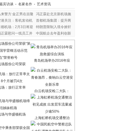
嘉宾访谈
-
名家名作
-
艺术资讯
马来警方:金正男在吉隆
冯正霖赴北京新机场施
空港关注：客机发动机
首都机场集团：提升两
首都机场：2月3日将迎
特朗普限制入境令掀轩
冯正霖慰问一线员工并
中国航企去年盈利创新
青岛机场举办2016年应
机场股份公司荣获
机场：放行正常率
白云机场安检二大队：
机场与华盛顿机场
上海虹桥机场交通整治