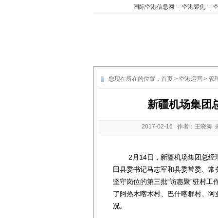
国际空港信息网
-
空港聚焦
-
您现在所在的位置：
首页
>
空港运营
>
管
新疆机场集团
2017-02-16
作者：王晓涛 
2月14日，新疆机场集团总经理
田县委书记马志军和县委常委、常
坚守岗位的第三批“访惠聚”驻村工
了阿热木喀木村、巴什喀群村、阿
况。