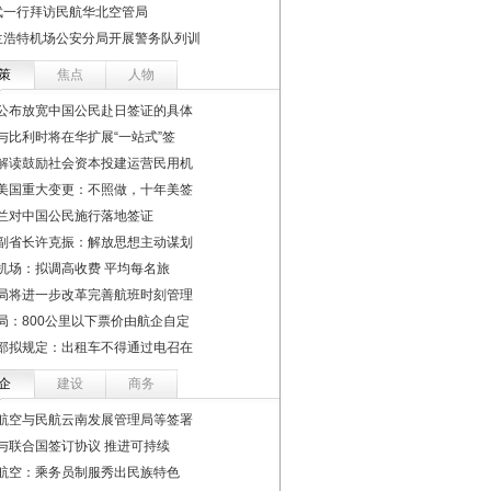
武一行拜访民航华北空管局
兰浩特机场公安分局开展警务队列训
策
焦点
人物
公布放宽中国公民赴日签证的具体
与比利时将在华扩展“一站式”签
解读鼓励社会资本投建运营民用机
美国重大变更：不照做，十年美签
兰对中国公民施行落地签证
副省长许克振：解放思想主动谋划
机场：拟调高收费 平均每名旅
局将进一步改革完善航班时刻管理
局：800公里以下票价由航企自定
部拟规定：出租车不得通过电召在
企
建设
商务
航空与民航云南发展管理局等签署
与联合国签订协议 推进可持续
航空：乘务员制服秀出民族特色