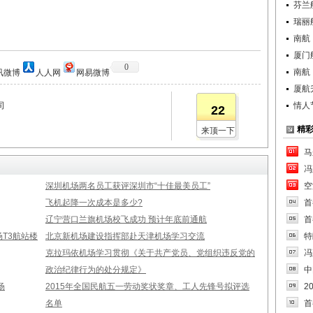
芬兰
瑞丽
南航
厦门
0
南航
讯微博
人人网
网易微博
厦航
司
情人
22
精
来顶一下
马
冯
深圳机场两名员工获评深圳市“十佳最美员工”
空
飞机起降一次成本是多少?
首
辽宁营口兰旗机场校飞成功 预计年底前通航
首
T3航站楼
北京新机场建设指挥部赴天津机场学习交流
特
克拉玛依机场学习贯彻《关于共产党员、党组织违反党的
冯
政治纪律行为的处分规定》
中
场
2015年全国民航五一劳动奖状奖章、工人先锋号拟评选
2
名单
首