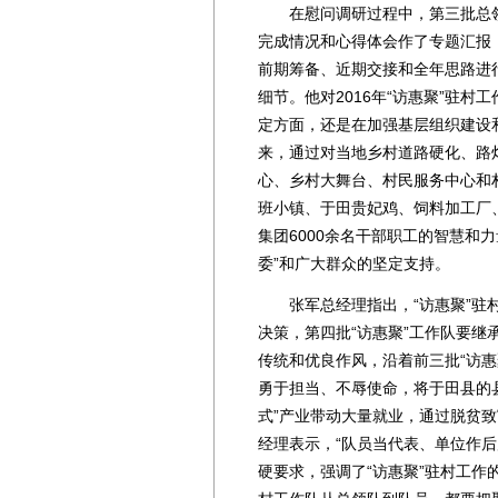
在慰问调研过程中，第三批总领队
完成情况和心得体会作了专题汇报，
前期筹备、近期交接和全年思路进
细节。他对2016年“访惠聚”驻
定方面，还是在加强基层组织建设
来，通过对当地乡村道路硬化、路
心、乡村大舞台、村民服务中心和
班小镇、于田贵妃鸡、饲料加工厂
集团6000余名干部职工的智慧和
委”和广大群众的坚定支持。
张军总经理指出，“访惠聚”驻村
决策，第四批“访惠聚”工作队要继
传统和优良作风，沿着前三批“访
勇于担当、不辱使命，将于田县的
式”产业带动大量就业，通过脱贫
经理表示，“队员当代表、单位作
硬要求，强调了“访惠聚”驻村工作