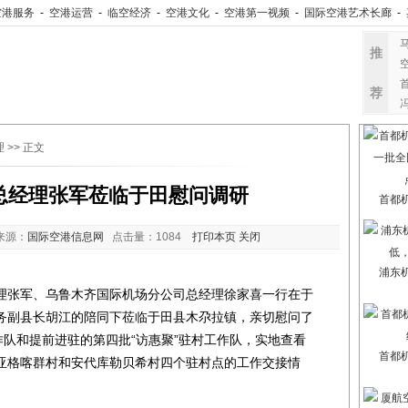
空港服务
-
空港运营
-
临空经济
-
空港文化
-
空港第一视频
-
国际空港艺术长廊
-
推
荐
理
>> 正文
总经理张军莅临于田慰问调研
首都
来源：
国际空港信息网
点击量：
1084
打印本页
关闭
浦东
张军、乌鲁木齐国际机场分公司总经理徐家喜一行在于
务副县长胡江的陪同下莅临于田县木尕拉镇，亲切慰问了
作队和提前进驻的第四批“访惠聚”驻村工作队，实地查看
首都
亚格喀群村和安代库勒贝希村四个驻村点的工作交接情