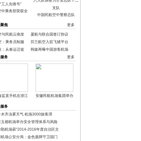
空中乘务部荣获全
中国民航空中警察总队
港聚焦
更多
空与民航云南发
厦航与联合国签订协议
空：乘务员制服
芬兰航空入驻飞猪平台
注：从春运迁徙
韩媒再曝中国游客机场
港服务
更多
海监直升机在浙江
安徽民航机场集团举办
港服务
木齐冻雾天气 机场3000旅客滞
末玉都机场举办安全管理体系与风险
勒机场获“2014-2016年度自治区文
都机场公安分局：金色盾牌守卫国门