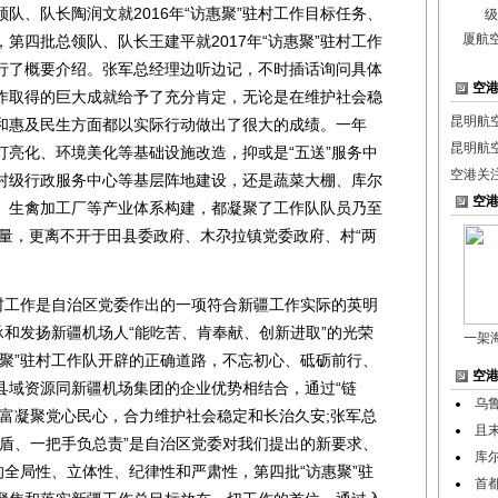
、队长陶润文就2016年“访惠聚”驻村工作目标任务、
厦航
第四批总领队、队长王建平就2017年“访惠聚”驻村工作
行了概要介绍。张军总经理边听边记，不时插话询问具体
空
村工作取得的巨大成就给予了充分肯定，无论是在维护社会稳
昆明航
和惠及民生方面都以实际行动做出了很大的成绩。一年
昆明航
灯亮化、环境美化等基础设施改造，抑或是“五送”服务中
空港关
村级行政服务中心等基层阵地建设，还是蔬菜大棚、库尔
空
、生禽加工厂等产业体系构建，都凝聚了工作队队员乃至
力量，更离不开于田县委政府、木尕拉镇党委政府、村“两
工作是自治区党委作出的一项符合新疆工作实际的英明
承和发扬新疆机场人“能吃苦、肯奉献、创新进取”的光荣
一架
惠聚”驻村工作队开辟的正确道路，不忘初心、砥砺前行、
空
县域资源同新疆机场集团的企业优势相结合，通过“链
乌鲁
致富凝聚党心民心，合力维护社会稳定和长治久安;张军总
且
后盾、一把手负总责”是自治区党委对我们提出的新要求、
库尔
的全局性、立体性、纪律性和严肃性，第四批“访惠聚”驻
首