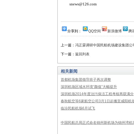
snews@126.com
分享到：
QQ空间
新浪微博
腾
上一篇：
冯正霖调研中国民航机场建设集团公
下一篇：
返回列表
相关新闻
首都机场集团领导班子再次调整
深圳机场区域水环境“颜值”大幅提升
深圳机场2014年度治污保洁工程考核再获满分
春秋航空等6家航空公司3月1日起搬至咸阳机场
临汾民航机场6月试飞
中国民航总局正式命名锦州新机场为锦州湾机