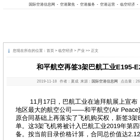
国际空港信息网
-
空港聚焦
-
空港服务
-
空港运营
-
临空经济
-
您现在所在的位置：
首页
>
临空经济
>
产业
>> 正文
和平航空再签3架巴航工业E195-
2019-11-18
作者：夏成 来源：
国际空港信息网
点击量：
2
11月17日，巴航工业在迪拜航展上宣布：
地区最大的航空公司——和平航空(Air Peac
原合同基础上再落实了飞机购买权，新签3架E1
单。这3架飞机将被计入巴航工业2019年第
备。按当前目录价格计算，合同总价值达2.1