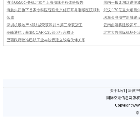
湾流G550公务机北京至上海航线全程体验报告
国内一报废淘汰退役波音
海航集团旗下首家专科医院暨北京优联耳鼻咽喉医院顺利
武汉:170亿重大项
落成
珠海金湾航空新城建设
深圳机场地产 领航城荣获深圳市第三季双冠王
云南曲靖将建设罗平
驼峰通航：获颁CCAR-135部运行合格证
北京大兴国际机场分流
巴西政府批准巴航工业与波音建立战略伙伴关系
关于我们
|
法律声
国际空港信息网版权
Copyright www.
京