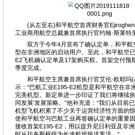
(从左至右)和平航空首席财务官Ejiroghene
工业商用航空总裁兼首席执行官约翰·斯莱特里(John
双方于今年4月宣布了确认定单，和平航空
型在非洲地区的启动用户。至此，和平航空已签订
E2飞机确认定单及17架购买权。首架交付预期
季度完成。
和平航空主席兼首席执行官艾伦·欧耶玛(Allen
示：“巴航工业E195-E2机型是和平航空在
完美机型。新定单进一步印证了我们将继续执
同发展’发展策略。”他补充道：“我们从目前
机型飞机积累了不少关于运营经济性方面的
使和平航空与巴航工业再签确认定单的重要
接收首架E195-E2，用以提升尼日利亚及非
时从拉各斯枢纽为长途航班输送客流。”