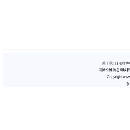
关于我们
|
法律声
国际空港信息网版权
Copyright www.
京