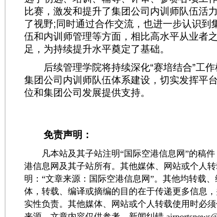
比赛，激发和提升了集团公司内训师队伍活
了视野;同时通过合作交流，也进一步认识到
伍和内训师管理等方面，相比高水平从业者
足，为持续提升水平奠定了基础。
后续管理学院将持续深化“赛培结合”工作
集团公司内训师队伍体系建设，切实发挥平
位和集团公司发展提供支持。
免责声明：
凡本站及其子站注明“国际空港信息网”的稿件
港信息网及其子站所有。其他媒体、网站或个人转
明：“文章来源：国际空港信息网”。其他均转载
体，转载、编译或摘编的目的在于传递更多信息，
实性负责。其他媒体、网站或个人转载使用时必须
来源。文章内容仅供参考，新闻纠错 airportsnews@1