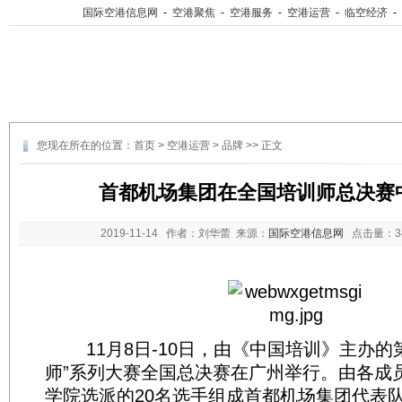
国际空港信息网
-
空港聚焦
-
空港服务
-
空港运营
-
临空经济
-
您现在所在的位置：
首页
>
空港运营
>
品牌
>> 正文
首都机场集团在全国培训师总决赛
2019-11-14
作者：刘华蕾 来源：
国际空港信息网
点击量：
11月8日-10日，由《中国培训》主办的
师”系列大赛全国总决赛在广州举行。由各成
学院选派的20名选手组成首都机场集团代表