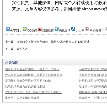
实性负责。其他媒体、网站或个人转载使用时必须
来源。文章内容仅供参考，新闻纠错 airportsnews@1
分享到：
QQ空间
新浪微博
腾讯微博
人人网
网易微博
上一篇：
祥鹏航空：新增红色航线 赣州=武汉=延安11月12日开通
下一篇：
返回列表
相关新闻
临汾机场开通至广州航班，每周二、六执行
马航与美航扩大代码
欣丰虎航入驻咸阳机场 开通直飞新加坡航班
宜昌至台湾直达航班
泰国新时代航空开通合肥至曼谷航线
蚌埠机场即将开通民
武汉机场开通马尔代夫直飞航线
哈尔滨太平国际机场
宜昌机场3月29日起开通至广西南宁直达航班
国航客舱保障CA451
重庆第二条至美国航线开通
海南航空：开通北京=