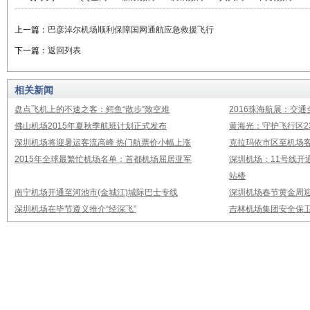
上一篇：
巴彦淖尔机场顺利保障国网通航应急救援飞行
下一篇：
返回列表
相关新闻
盘点飞机上的不速之客：鳄鱼“散步”致空难
2016珠海航展：交通
佛山机场2015年夏秋季航班计划正式发布
黄海光：守护飞行区23
深圳机场将迎暑运客流高峰 热门航票价小幅上涨
克拉玛依市区至机场
2015年全球最繁忙机场名单：首都机场屈居亚军
深圳机场：11号线开
站楼
南宁机场开通至河池市(金城江)城际巴士专线
深圳机场春节黄金周迎
深圳机场在毕节遵义推介“经深飞”
吉林机场集团安全保卫