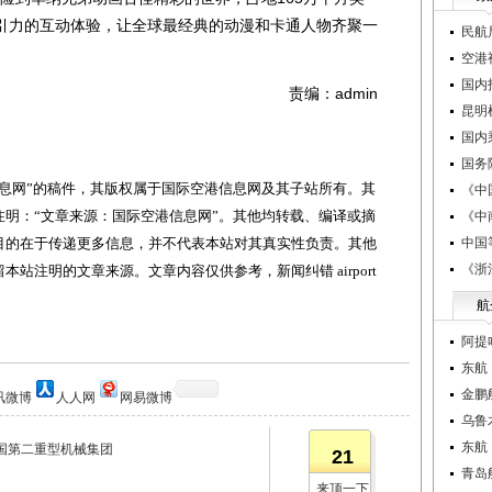
引力的互动体验，让全球最经典的动漫和卡通人物齐聚一
民航
空港
国内
责编：admin
昆明
国内
国务
网”的稿件，其版权属于国际空港信息网及其子站所有。其
《中
明：“文章来源：国际空港信息网”。其他均转载、编译或摘
《中
目的在于传递更多信息，并不代表本站对其真实性负责。其他
中国
《浙
站注明的文章来源。文章内容仅供参考，新闻纠错 airport
航
阿提
东航
金鹏
讯微博
人人网
网易微博
乌鲁
东航
国第二重型机械集团
21
青岛
来顶一下