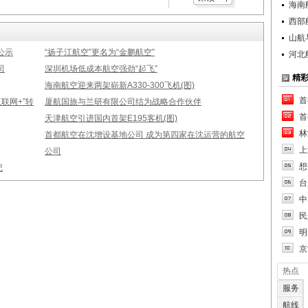
海南
西部
山航
公示
“扬子江航空”更名为“金鹏航空”
河北
司
深圳机场低成本航空强劲“起飞”
精
海南航空迎来两架崭新A330-300飞机(图)
首
联网+”转
厦航国旅与兰研有限公司结为战略合作伙伴
首
天津航空引进国内首架E195客机(图)
林
首都航空在沈增设基地公司 成为第四家在沈运营的航空
上
公司
想
记
台
中
民
明
京
热点
服务
航线