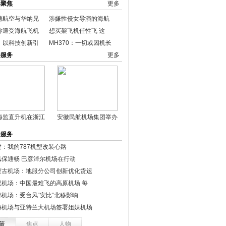
港聚焦
更多
德航空与华纳兄
涉嫌性侵女导演的海航
称遭受海航飞机
想买架飞机任性飞 这
：以科技创新引
MH370：一切或因机长
港服务
更多
海监直升机在浙江
安徽民航机场集团举办
港服务
建：我的787机型改装心路
汛保通畅 巴彦淖尔机场在行动
蒙古机场：地服分公司创新优化货运
里机场：中国最难飞的高原机场 每
都机场：受台风“安比”北移影响
海机场与亚特兰大机场签署姐妹机场
策
焦点
人物