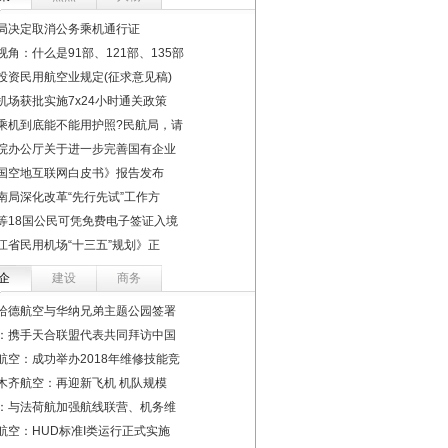
局决定取消公务乘机通行证
视角：什么是91部、121部、135部
投资民用航空业规定(征求意见稿)
机场获批实施7x24小时通关政策
乘机到底能不能用护照?民航局，请
院办公厅关于进一步完善国有企业
国空地互联网白皮书》报告发布
南局深化改革“先行先试”工作方
等18国公民可凭免费电子签证入境
江省民用机场“十三五”规划》正
企
建设
商务
哈德航空与华纳兄弟主题公园签署
：携手天合联盟代表共同拜访中国
航空：成功举办2018年维修技能竞
木齐航空：再迎新飞机 机队规模
：与法荷航加强航线联营、机务维
航空：HUD标准I类运行正式实施