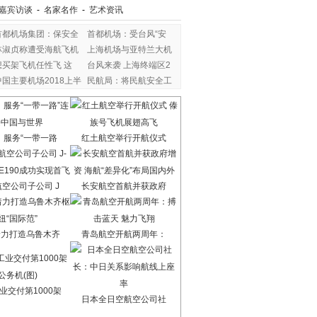
嘉宾访谈
-
名家名作
-
艺术资讯
首都机场集团：保安全
首都机场：受台风“安
林淑贞称遭受海航飞机
上海机场与亚特兰大机
想买架飞机任性飞 这
台风来袭 上海终端区2
中国主要机场2018上半
民航局：将民航安全工
：服务“一带一路
红土航空举行开航仪式
空公司子公司 J
长安航空首航并获政府
着力打造乌鲁木齐
青岛航空开航两周年：
业交付第1000架
日本全日空航空公司社