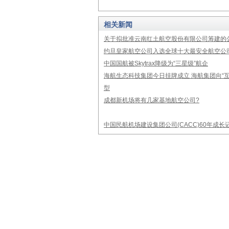
相关新闻
关于拟批准云南红土航空股份有限公司筹建的
约旦皇家航空公司入选全球十大最安全航空公
中国国航被Skytrax降级为“三星级”航企
海航生态科技集团今日挂牌成立 海航集团向“互
型
成都新机场将有几家基地航空公司?
中国民航机场建设集团公司(CACC)60年成长