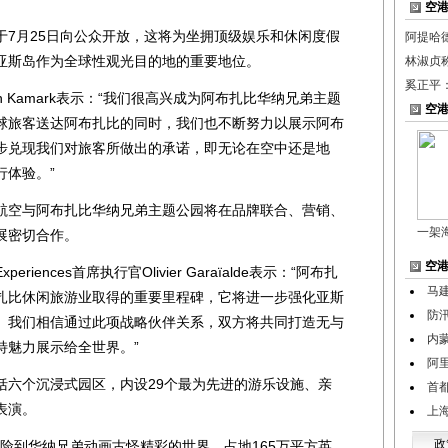
空
月25日向公众开放，这将为坐拥顶级娱乐和休闲度假
阿提哈
亚斯岛作为全球性观光目的地的重要地位。
林淑贞
奚正平
Kamark表示：“我们很高兴成为阿布扎比华纳兄弟主题
空
球旅客送达阿布扎比的同时，我们也不断努力以展示阿布
步兑现我们对旅客所做出的承诺，即无论在空中还是地
行体验。”
空与阿布扎比华纳兄弟主题公园将在品牌联合、营销、
一架
展密切合作。
空
iences首席执行官Olivier Garaïalde表示：“阿布扎
马
扎比休闲旅游业取得的重要里程碑，它将进一步强化亚斯
防
。我们相信通过此项战略伙伴关系，双方将共同打造无与
内
特魅力展示给全世界。”
阿
六个沉浸式园区，内设29个最为先进的游乐设施、亲
首
表演。
上
政
到华纳兄弟动画古怪精彩的世界，占地165万平方英