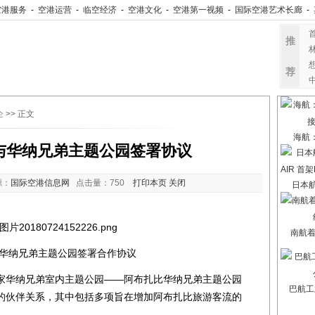
空港服务
-
空港运营
-
临空经济
-
空港文化
-
空港第一视频
-
国际空港艺术长廊
-
推
荐
企
>> 正文
海航
与华纳兄弟主题公园签署协议
源：
国际空港信息网
点击量：
750
打印本页
关闭
日本航
南航
纳兄弟主题公园签署合作协议
华纳兄弟室内主题公园——阿布扎比华纳兄弟主题公园
巴航工
的伙伴关系，其中包括多项旨在增加阿布扎比旅游客流的