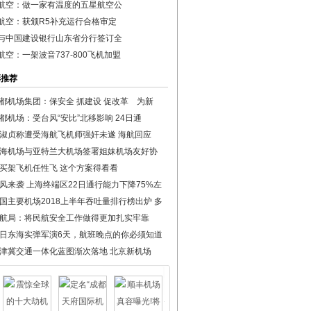
航空：做一家有温度的五星航空公
航空：获颁R5补充运行合格审定
与中国建设银行山东省分行签订全
航空：一架波音737-800飞机加盟
彩推荐
都机场集团：保安全 抓建设 促改革 为新
都机场：受台风“安比”北移影响 24日通
淑贞称遭受海航飞机师强奸未遂 海航回应
海机场与亚特兰大机场签署姐妹机场友好协
买架飞机任性飞 这个方案得看看
风来袭 上海终端区22日通行能力下降75%左
国主要机场2018上半年吞吐量排行榜出炉 多
航局：将民航安全工作做得更加扎实牢靠
日东海实弹军演6天，航班晚点的你必须知道
津冀交通一体化蓝图渐次落地 北京新机场