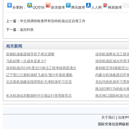
分享到：
QQ空间
新浪微博
腾讯微博
人人网
网易微博
上一篇：
华北局调研检查呼和浩特机场法定自查工作
下一篇：
返回列表
相关新闻
首都机场集团领导班子再次调整
深圳机场两名员工获评
飞机起降一次成本是多少?
深圳机场区域水环境“
深圳机场2014年度治污保洁工程考核再获满分
春秋航空等6家航空公
辽宁营口兰旗机场校飞成功 预计年底前通航
内蒙古机场集团召开
北京新机场建设指挥部赴天津机场学习交流
克拉玛依机场学习贯
政治纪律行为的处分
长水机场信息数据时代引领运行管理新常态
南京禄口国际机场与
关于我们
|
法律声
国际空港信息网版权