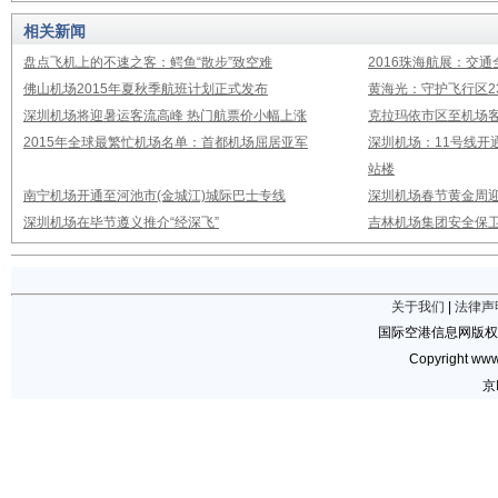
相关新闻
盘点飞机上的不速之客：鳄鱼“散步”致空难
2016珠海航展：交通
佛山机场2015年夏秋季航班计划正式发布
黄海光：守护飞行区23
深圳机场将迎暑运客流高峰 热门航票价小幅上涨
克拉玛依市区至机场
2015年全球最繁忙机场名单：首都机场屈居亚军
深圳机场：11号线开
站楼
南宁机场开通至河池市(金城江)城际巴士专线
深圳机场春节黄金周迎
深圳机场在毕节遵义推介“经深飞”
吉林机场集团安全保卫
关于我们
|
法律声
国际空港信息网版权
Copyright www.
京