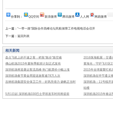
分享到：
QQ空间
新浪微博
腾讯微博
人人网
网易微博
上一篇：
“一带一路”国际合作高峰论坛民航保障工作电视电话会召开
下一篇：
返回列表
相关新闻
盘点飞机上的不速之客：鳄鱼“散步”致空难
2016珠海航展：交通
佛山机场2015年夏秋季航班计划正式发布
黄海光：守护飞行区23
深圳机场将迎暑运客流高峰 热门航票价小幅上涨
2015年全球最繁忙
深圳机场春节黄金周迎送旅客逾78万人次
深圳机场在毕节遵义推
吉林机场集团安全保卫工作：好风凭借力 扬帆正当时
深圳机场：11号线开
站楼
5月1日起 深圳机场330巴士早班发车时间将提前
深圳机场2015年春运