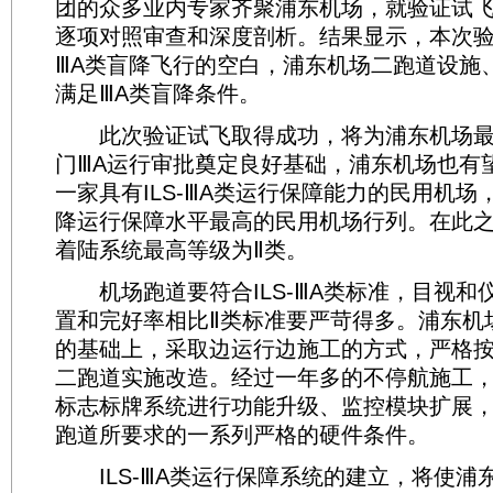
团的众多业内专家齐聚浦东机场，就验证试
逐项对照审查和深度剖析。结果显示，本次
ⅢA类盲降飞行的空白，浦东机场二跑道设施
满足ⅢA类盲降条件。
此次验证试飞取得成功，将为浦东机场最
门ⅢA运行审批奠定良好基础，浦东机场也有
一家具有ILS-ⅢA类运行保障能力的民用机
降运行保障水平最高的民用机场行列。在此
着陆系统最高等级为Ⅱ类。
机场跑道要符合ILS-ⅢA类标准，目视和
置和完好率相比Ⅱ类标准要严苛得多。浦东机
的基础上，采取边运行边施工的方式，严格按
二跑道实施改造。经过一年多的不停航施工
标志标牌系统进行功能升级、监控模块扩展，满
跑道所要求的一系列严格的硬件条件。
ILS-ⅢA类运行保障系统的建立，将使浦