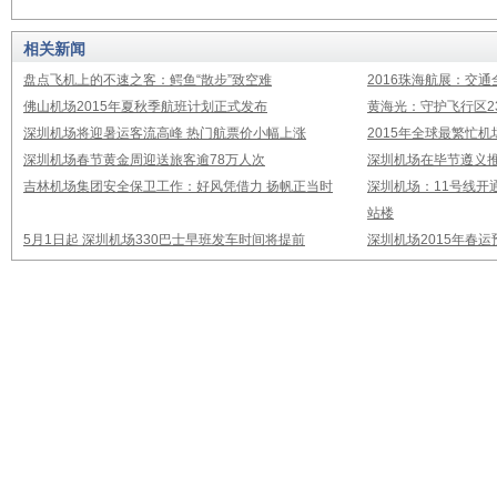
相关新闻
盘点飞机上的不速之客：鳄鱼“散步”致空难
2016珠海航展：交通
佛山机场2015年夏秋季航班计划正式发布
黄海光：守护飞行区23
深圳机场将迎暑运客流高峰 热门航票价小幅上涨
2015年全球最繁忙
深圳机场春节黄金周迎送旅客逾78万人次
深圳机场在毕节遵义推
吉林机场集团安全保卫工作：好风凭借力 扬帆正当时
深圳机场：11号线开
站楼
5月1日起 深圳机场330巴士早班发车时间将提前
深圳机场2015年春运