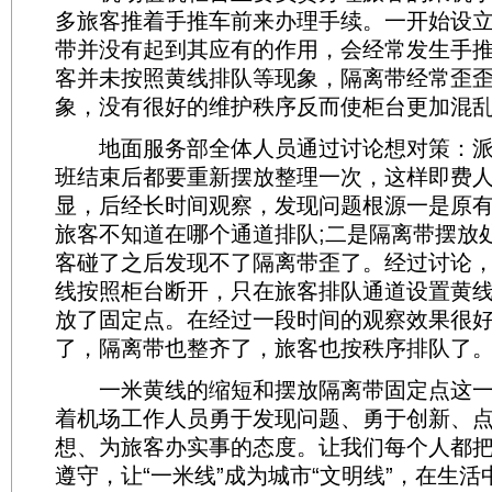
多旅客推着手推车前来办理手续。一开始设
带并没有起到其应有的作用，会经常发生手
客并未按照黄线排队等现象，隔离带经常歪
象，没有很好的维护秩序反而使柜台更加混
地面服务部全体人员通过讨论想对策：派
班结束后都要重新摆放整理一次，这样即费
显，后经长时间观察，发现问题根源一是原
旅客不知道在哪个通道排队;二是隔离带摆放
客碰了之后发现不了隔离带歪了。经过讨论
线按照柜台断开，只在旅客排队通道设置黄线
放了固定点。在经过一段时间的观察效果很
了，隔离带也整齐了，旅客也按秩序排队了
一米黄线的缩短和摆放隔离带固定点这一
着机场工作人员勇于发现问题、勇于创新、
想、为旅客办实事的态度。让我们每个人都
遵守，让“一米线”成为城市“文明线”，在生